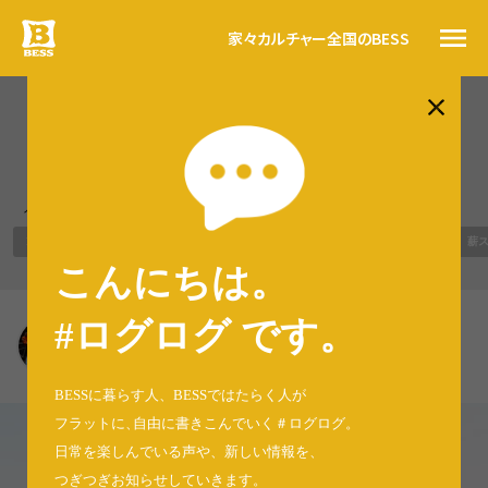
家々
カルチャー
全国のBESS
#ログログ
BESS富士 x 暮らし体験レポー
ト（5）
トップ
BESSの思い
人気のタグ
BESSカルチャー
WONDER DEVICE
LOGWAYだより
BESSの家
木の家ライフ
薪
家々
こんにちは。
暮らす人
#ログログ
#ログログ です
。
BESS富士
全国のBESS
静岡県富士市
fuji.bess.jp
BESSに暮らす人、BESSではたらく人が
フラットに
、
自由に書きこんでいく＃ログログ
。
日常を楽しんでいる声や、新しい情報を、
資料請求
つぎつぎお知らせしていきます。