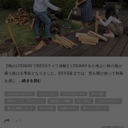
【秋のLOGWAYでBESSライフ体験】LOGWAYを心地よい秋の風が
通り抜ける季節となりました。BESS富士では、窓を開け放って秋風
を感じ
...続きを読む
WONDER DEVICE
G-LOG なつ
COUNTRY LOG
程々の家
未来は、ここ。BESSライフ
貸切暮らし体験
BESS富士
LOGWAYだより
暮らし体験レポート
BESSの家
全国のBESS
薪ストーブライフ
シェア
2020年10月02日