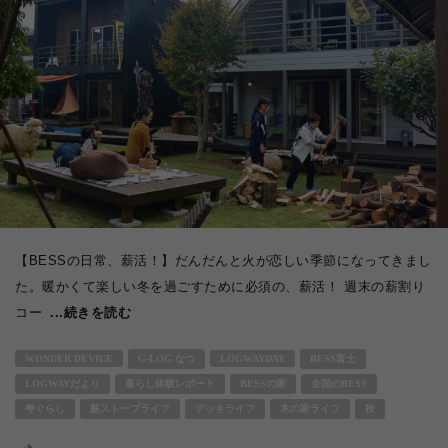
【BESSの日常、薪活！】だんだんと火が恋しい季節になってきまし
た。暖かくて楽しい冬を過ごすために必須の、薪活！ 週末の薪割り
コー
...続きを読む
WONDER DEVICE
G-LOG なつ
LOGWAYDAY
BESS富士
LOGWAYだより
暮らし体験レポート
BESSの家
全国のBESS
梺ぐらし
薪ストーブライフ
デッキライフ
木の家ライフ
秋