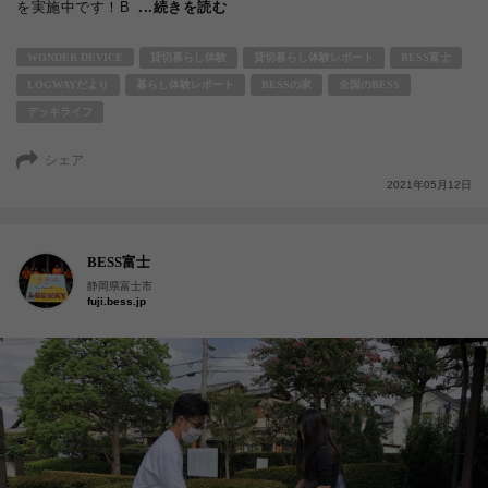
を実施中です！B
...続きを読む
WONDER DEVICE
貸切暮らし体験
貸切暮らし体験レポート
BESS富士
LOGWAYだより
暮らし体験レポート
BESSの家
全国のBESS
デッキライフ
シェア
2021年05月12日
BESS富士
静岡県富士市
fuji.bess.jp