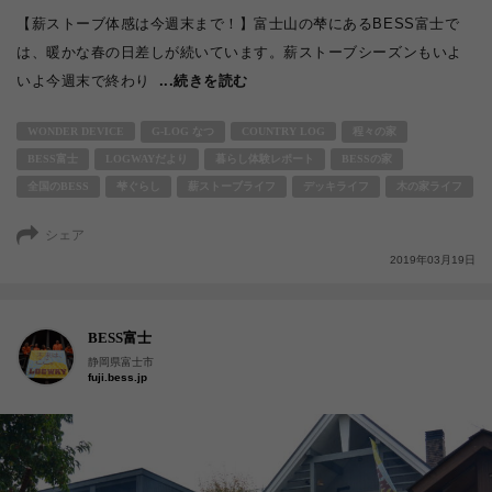
【薪ストーブ体感は今週末まで！】富士山の梺にあるBESS富士で
は、暖かな春の日差しが続いています。薪ストーブシーズンもいよ
いよ今週末で終わり
...続きを読む
WONDER DEVICE
G-LOG なつ
COUNTRY LOG
程々の家
BESS富士
LOGWAYだより
暮らし体験レポート
BESSの家
全国のBESS
梺ぐらし
薪ストーブライフ
デッキライフ
木の家ライフ
シェア
2019年03月19日
BESS富士
静岡県富士市
fuji.bess.jp