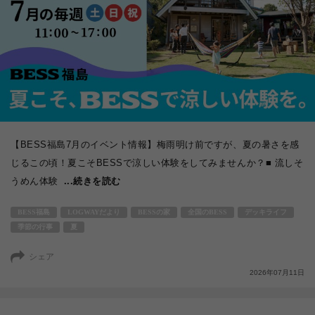
【BESS福島7月のイベント情報】梅雨明け前ですが、夏の暑さを感
じるこの頃！夏こそBESSで涼しい体験をしてみませんか？■ 流しそ
うめん体験
...続きを読む
BESS福島
LOGWAYだより
BESSの家
全国のBESS
デッキライフ
季節の行事
夏
シェア
2026年07月11日