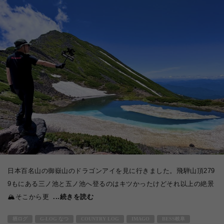
日本百名山の御嶽山のドラゴンアイを見に行きました。飛騨山頂279
9もにある三ノ池と五ノ池へ登るのはキツかったけどそれ以上の絶景
🏔️そこから更
...続きを読む
栖ログ
G-LOG なつ
COUNTRY LOG
IMAGO
BESS岐阜