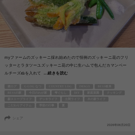
myファームのズッキーニ採れ始めたので恒例のズッキーニ花のフリ
ッターとラタツーユズッキーニ花の中に生ハムで包んだカマンベー
ルチーズ🧀を入れて
...続きを読む
栖ログ
G-LOG なつ
COUNTRY LOG
IMAGO
BESS岐阜
BESSの家
今日のわが家
梺ぐらし
DIY
家庭菜園
クッキング
薪ストーブライフ
デッキライフ
土間ライフ
木の家ライフ
こだわりアイテム
季節の行事
夏
シェア
2026年06月20日