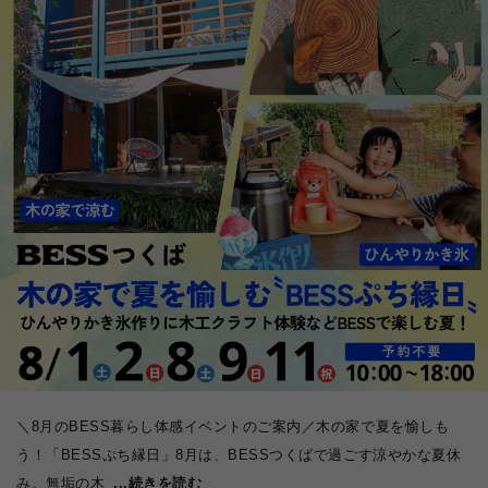
＼8月のBESS暮らし体感イベントのご案内／木の家で夏を愉しも
う！「BESSぷち縁日」8月は、BESSつくばで過ごす涼やかな夏休
み。無垢の木
...続きを読む