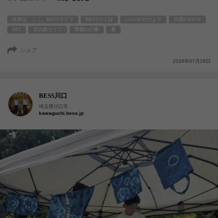
未来は、ここ。BESSライフ
BESSつくば
LOGWAYだより
全国のBESS
DIY
木の家ライフ
季節の行事
夏
シェア
2026年07月28日
BESS川口
埼玉県川口市
kawaguchi.bess.jp