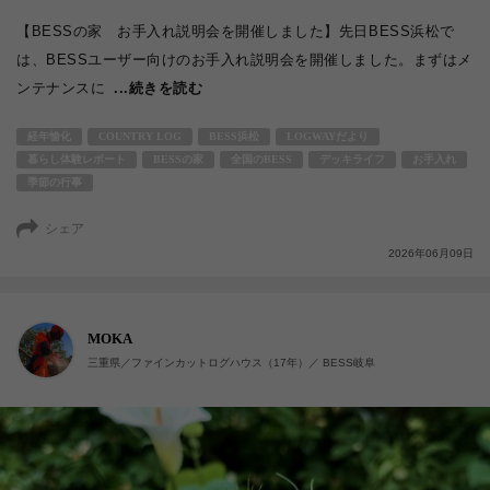
【BESSの家 お手入れ説明会を開催しました】先日BESS浜松で
は、BESSユーザー向けのお手入れ説明会を開催しました。まずはメ
ンテナンスに
...続きを読む
経年愉化
COUNTRY LOG
BESS浜松
LOGWAYだより
暮らし体験レポート
BESSの家
全国のBESS
デッキライフ
お手入れ
季節の行事
シェア
2026年06月09日
MOKA
三重県／ファインカットログハウス（17年）／ BESS岐阜