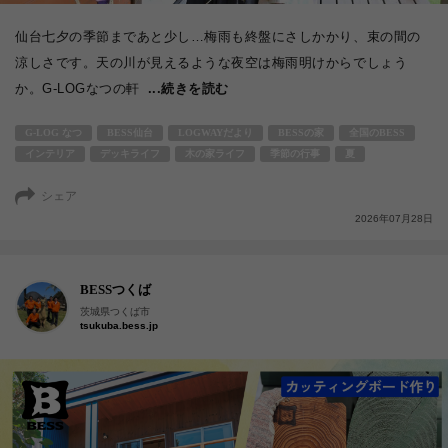
仙台七夕の季節まであと少し…梅雨も終盤にさしかかり、束の間の
涼しさです。天の川が見えるような夜空は梅雨明けからでしょう
か。G-LOGなつの軒
...続きを読む
G-LOG なつ
BESS仙台
LOGWAYだより
BESSの家
全国のBESS
インテリア
デッキライフ
木の家ライフ
季節の行事
夏
シェア
2026年07月28日
BESSつくば
茨城県つくば市
tsukuba.bess.jp