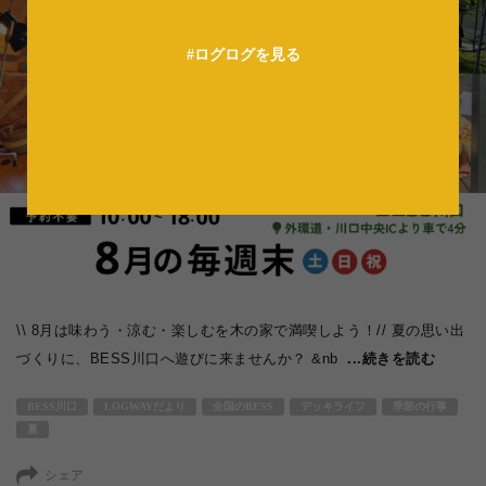
#ログログを見る
\\ 8月は味わう・涼む・楽しむを木の家で満喫しよう！// 夏の思い出
づくりに、BESS川口へ遊びに来ませんか？ &nb
...続きを読む
BESS川口
LOGWAYだより
全国のBESS
デッキライフ
季節の行事
夏
シェア