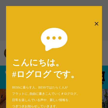
#ログログ
季節の行事（1958）
BESS川口
埼玉県川口市
kawaguchi.bess.jp
こんにちは。
#ログログ です
。
BESSに暮らす人、BESSではたらく人が
フラットに
、
自由に書きこんでいく＃ログログ
。
日常を楽しんでいる声や、新しい情報を、
つぎつぎお知らせしていきます。