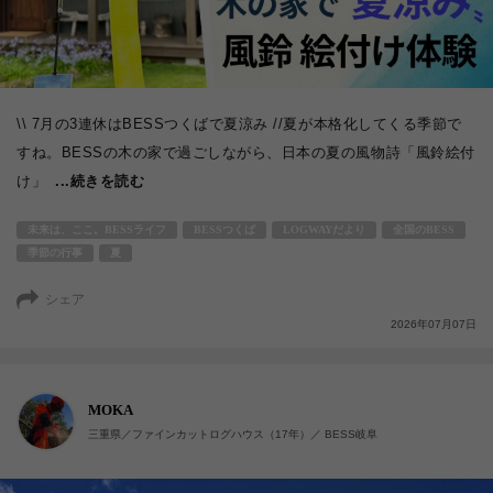
\\ 7月の3連休はBESSつくばで夏涼み //夏が本格化してくる季節で
すね。BESSの木の家で過ごしながら、日本の夏の風物詩「風鈴絵付
け」
...続きを読む
未来は、ここ。BESSライフ
BESSつくば
LOGWAYだより
全国のBESS
季節の行事
夏
シェア
2026年07月07日
MOKA
三重県／ファインカットログハウス（17年）／ BESS岐阜