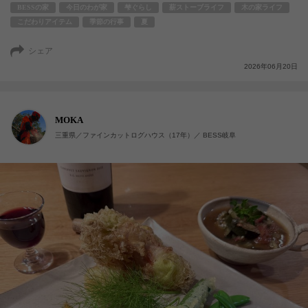
BESSの家
今日のわが家
梺ぐらし
薪ストーブライフ
木の家ライフ
こだわりアイテム
季節の行事
夏
シェア
2026年06月20日
MOKA
三重県／ファインカットログハウス（17年）／ BESS岐阜