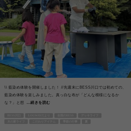
\\ 藍染め体験を開催しました！ //先週末にBESS川口では初めての、
藍染め体験を楽しみました。真っ白な布が「どんな模様になるか
な？」と想
...続きを読む
BESS川口
LOGWAYだより
全国のBESS
デッキライフ
木の家ライフ
こだわりアイテム
季節の行事
夏