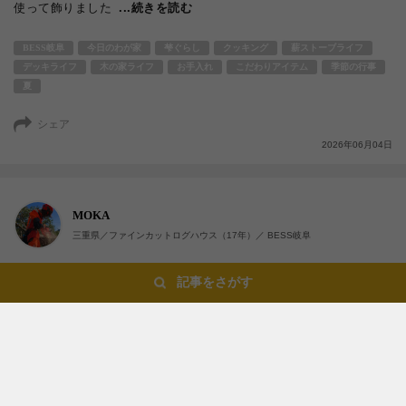
使って飾りました
...続きを読む
BESS岐阜
今日のわが家
梺ぐらし
クッキング
薪ストーブライフ
デッキライフ
木の家ライフ
お手入れ
こだわりアイテム
季節の行事
夏
シェア
2026年06月04日
MOKA
三重県／ファインカットログハウス（17年）／ BESS岐阜
記事をさがす