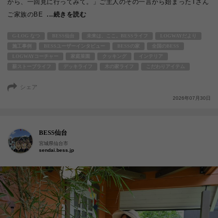
から、一回見に行ってみて。」ご主人のその一言から始まったTさん
ご家族のBE
...続きを読む
G-LOG なつ
BESS仙台
未来は、ここ。BESSライフ
LOGWAYだより
施工事例
BESSユーザーインタビュー
BESSの家
全国のBESS
LOGWAYコーチャー
家庭菜園
クッキング
インテリア
薪ストーブライフ
デッキライフ
木の家ライフ
こだわりアイテム
シェア
2026年07月30日
BESS仙台
宮城県仙台市
sendai.bess.jp