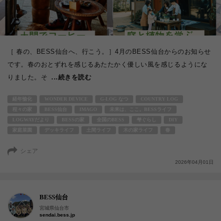
［ 春の、BESS仙台へ、行こう。］4月のBESS仙台からのお知らせ
です。春のおとずれを感じるあたたかく優しい風を感じるようにな
りました。そ
...続きを読む
経年愉化
WONDER DEVICE
G-LOG なつ
COUNTRY LOG
程々の家
BESS仙台
IMAGO
未来は、ここ。BESSライフ
LOGWAYだより
BESSの家
全国のBESS
梺ぐらし
DIY
家庭菜園
デッキライフ
土間ライフ
木の家ライフ
春
シェア
2026年04月01日
BESS仙台
宮城県仙台市
sendai.bess.jp