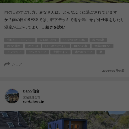
雨の日のすごし方。みなさんは、どんなふうに過ごされています
か？雨の日のBESSでは、軒下デッキで雨を気にせず外仕事をしたり
湿度が上がってより
...続きを読む
WONDER DEVICE
G-LOG なつ
COUNTRY LOG
程々の家
BESS仙台
IMAGO
LOGWAYだより
BESSの家
全国のBESS
インテリア
デッキライフ
土間ライフ
木の家ライフ
夏
シェア
2026年07月04日
BESS仙台
宮城県仙台市
sendai.bess.jp