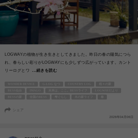
LOGWAYの植物が生き生きとしてきました。昨日の春の陽気につら
れ、春らしい彩りがLOGWAYにも少しずつ広がっています。カント
リーログとワ
...続きを読む
WONDER DEVICE
G-LOG なつ
COUNTRY LOG
程々の家
BESS仙台
IMAGO
未来は、ここ。BESSライフ
LOGWAYだより
BESSの家
全国のBESS
梺ぐらし
木の家ライフ
春
シェア
2026年04月06日