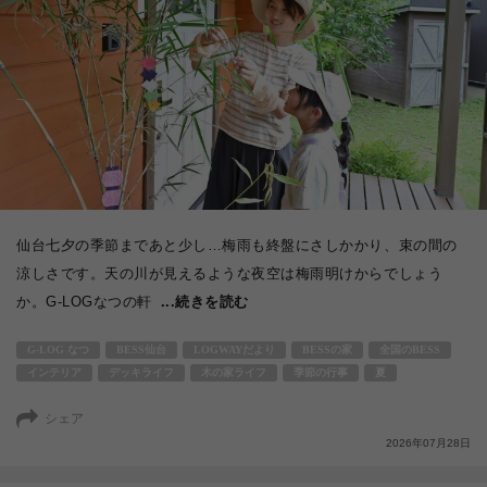
仙台七夕の季節まであと少し…梅雨も終盤にさしかかり、束の間の
涼しさです。天の川が見えるような夜空は梅雨明けからでしょう
か。G-LOGなつの軒
...続きを読む
G-LOG なつ
BESS仙台
LOGWAYだより
BESSの家
全国のBESS
インテリア
デッキライフ
木の家ライフ
季節の行事
夏
シェア
2026年07月28日