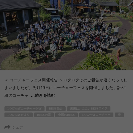
＜ コーチャーフェス開催報告 ＞ログログでのご報告が遅くなってし
まいましたが、先月19日にコーチャーフェスを開催しました。計52
組のコーチャ
...続きを読む
LOGWAYコーチャーDAY
BESS仙台
未来は、ここ。BESSライフ
LOGWAYだより
BESSの家
全国のBESS
LOGWAYコーチャー
春
シェア