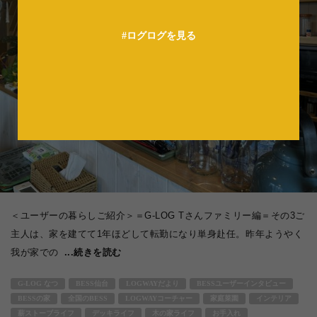
法人の方へ
#ログログを見る
＜ユーザーの暮らしご紹介＞＝G-LOG Tさんファミリー編＝その3ご
主人は、家を建てて1年ほどして転勤になり単身赴任。昨年ようやく
我が家での
...続きを読む
G-LOG なつ
BESS仙台
LOGWAYだより
BESSユーザーインタビュー
BESSの家
全国のBESS
LOGWAYコーチャー
家庭菜園
インテリア
薪ストーブライフ
デッキライフ
木の家ライフ
お手入れ