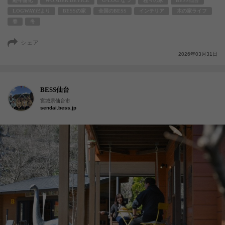
経年愉化
WONDER DEVICE
G-LOG なつ
程々の家
BESS仙台
LOGWAYだより
BESSの家
全国のBESS
インテリア
木の家ライフ
春
冬
シェア
2026年03月31日
BESS仙台
宮城県仙台市
sendai.bess.jp