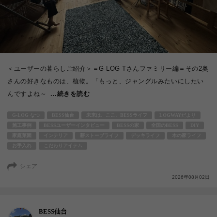
＜ユーザーの暮らしご紹介＞＝G-LOG Tさんファミリー編＝その2奥
さんの好きなものは、植物。「もっと、ジャングルみたいにしたい
んですよね～
...続きを読む
G-LOG なつ
BESS仙台
未来は、ここ。BESSライフ
LOGWAYだより
施工事例
BESSユーザーインタビュー
BESSの家
全国のBESS
DIY
家庭菜園
インテリア
薪ストーブライフ
デッキライフ
木の家ライフ
お手入れ
こだわりアイテム
シェア
2026年08月02日
BESS仙台