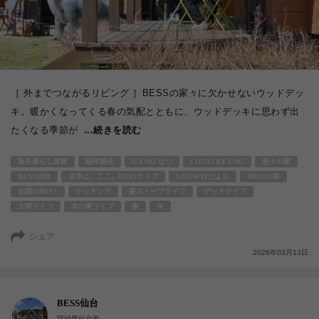
［ 外までつながるリビング ］BESSの家々に欠かせないウッドデッ
キ。暖かくなってくる春の気配とともに、ウッドデッキに思わず出
たくなる季節が
...続きを読む
秋冬暮らし体験
経年愉化
G-LOG なつ
COUNTRY LOG
程々の家
BESS仙台
未来は、ここ。BESSライフ
LOGWAYだより
BESSの家
全国のBESS
クッキング
薪ストーブライフ
デッキライフ
土間ライフ
木の家ライフ
春
冬
シェア
2026年03月13日
BESS仙台
宮城県仙台市