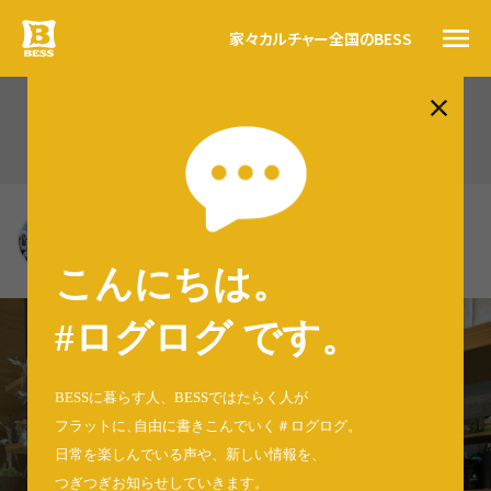
家々
カルチャー
全国のBESS
#ログログ
BESS仙台（449）
トップ
BESSの思い
BESS仙台
BESSカルチャー
宮城県仙台市
家々
sendai.bess.jp
こんにちは。
暮らす人
#ログログ
#ログログ です
。
全国のBESS
BESSに暮らす人、BESSではたらく人が
フラットに
、
自由に書きこんでいく＃ログログ
。
日常を楽しんでいる声や、新しい情報を、
資料請求
つぎつぎお知らせしていきます。