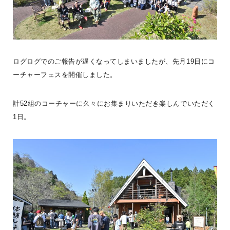
法人の方へ
#ログログを見る
ログログでのご報告が遅くなってしまいましたが、先月19日にコ
ーチャーフェスを開催しました。
計52組のコーチャーに久々にお集まりいただき楽しんでいただく
1日。
「栖ログ完成見学会開催」BESSの平小屋『栖ログM50ｓ』が栃木県
鹿沼市に完成しました。引渡し前の建物をお借りして完成見学会を
開催し、沢山の
...続きを読む
BESS栃木
LOGWAYだより
全国のBESS
シェア
2026年08月07日