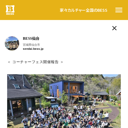
家々
カルチャー
全国のBESS
ログログ
BESS仙台
人気のタグ
トップ
宮城県仙台市
sendai.bess.jp
LOGWAYだより
BESSの思い
BESSの家
木の家ライフ
WONDER DEVICE
薪
BESSカルチャー
＜ コーチャーフェス開催報告 ＞
家々
こんにちは。
BESS栃木
暮らす人
栃木県宇都宮市
#ログログ
tochigi.bess.jp
#ログログ です
。
全国のBESS
BESSに暮らす人、BESSではたらく人が
フラットに
、
自由に書きこんでいく＃ログログ
。
日常を楽しんでいる声や、新しい情報を、
資料請求
つぎつぎお知らせしていきます。