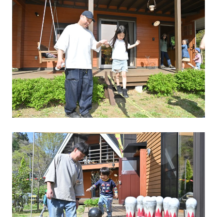
《風のログ 完成！》あれから約2か月。ついに「風のログ」のお引
渡しを迎えました。青空を突き抜けるようにたたずむ、深い軒「キ
ャンティ屋根」に玄
...続きを読む