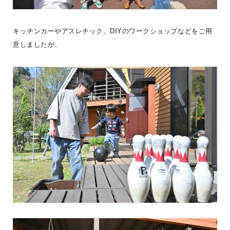
キッチンカーやアスレチック、DIYのワークショップなどをご用
意しましたが、
【木の家に暮らして変わったこと】木の家に暮らし始めると、毎日
の中に、小さな変化が増えていきます。・裸足で歩くことが増え
た。・家で過ごす時間が
...続きを読む
BESS札幌
LOGWAYだより
全国のBESS
シェア
2026年08月07日
BESS新潟
新潟県新潟市
niigata.bess.jp