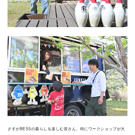
BESS新潟
LOGWAYだより
施工事例
BESSの家
全国のBESS
木の家ライフ
シェア
2026年08月07日
BESS博多
福岡県福岡市
hakata.bess.jp
さすがBESSの暮らしを楽しむ皆さん、特にワークショップが大