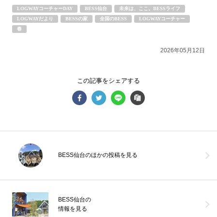
LOGWAYコーチャーDAY
BESS仙台
未来は、ここ。BESSライフ
LOGWAYだより
BESSの家
全国のBESS
LOGWAYコーチャー
BESS仙台
春
宮城県仙台市
sendai.bess.jp
2026年05月12日
この記事をシェアする
BESS仙台のほかの投稿を見る
BESS仙台の
情報を見る