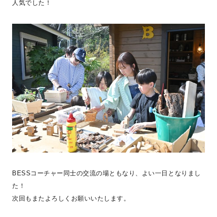
人気でした！
【お盆休み期間中も通常通り営業しています！】夏の陽射しと、心
地いい木の香り。外のウッドデッキに腰掛けて冷たいドリンクを飲
んだり、広々としたロ
...続きを読む
BESSコーチャー同士の交流の場ともなり、よい一日となりまし
LOGWAYだより
BESSの家
全国のBESS
BESS博多
BESS北九州
た！
シェア
次回もまたよろしくお願いいたします。
2026年08月07日