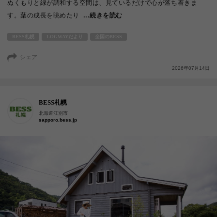
ぬくもりと緑が調和する空間は、見ているだけで心が落ち着きま
す。葉の成長を眺めたり
...続きを読む
BESS札幌
LOGWAYだより
全国のBESS
シェア
2026年07月14日
BESS札幌
北海道江別市
sapporo.bess.jp