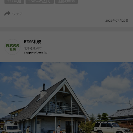
BESS札幌
LOGWAYだより
全国のBESS
シェア
2026年07月20日
BESS札幌
北海道江別市
sapporo.bess.jp