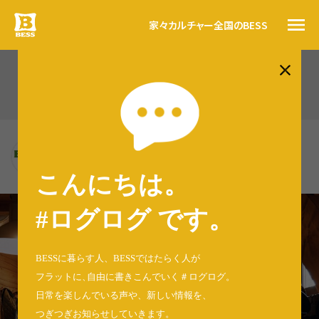
家々
カルチャー
全国のBESS
#ログログ
BESS札幌（626）
トップ
BESSの思い
BESS札幌
BESSカルチャー
北海道江別市
家々
sapporo.bess.jp
こんにちは。
暮らす人
#ログログ
#ログログ です
。
全国のBESS
BESSに暮らす人、BESSではたらく人が
フラットに
、
自由に書きこんでいく＃ログログ
。
日常を楽しんでいる声や、新しい情報を、
資料請求
つぎつぎお知らせしていきます。