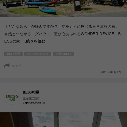
【どんな暮らしが好きですか？】空を近くに感じる三角屋根の家。
自然とつながるログハウス。遊び心あふれるWONDER DEVICE。B
ESSの家
...続きを読む
BESS札幌
LOGWAYだより
全国のBESS
シェア
2026年07月17日
BESS札幌
北海道江別市
sapporo.bess.jp