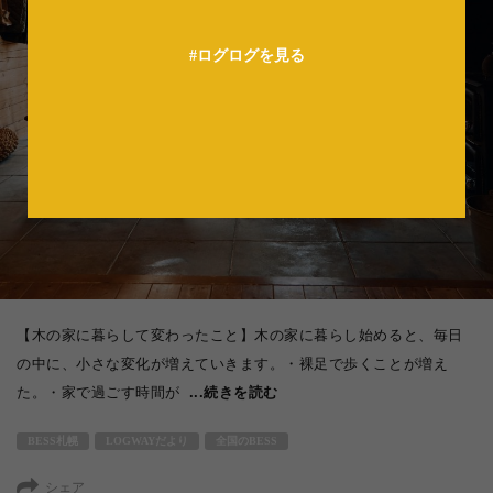
法人の方へ
#ログログを見る
【木の家に暮らして変わったこと】木の家に暮らし始めると、毎日
の中に、小さな変化が増えていきます。・裸足で歩くことが増え
た。・家で過ごす時間が
...続きを読む
BESS札幌
LOGWAYだより
全国のBESS
シェア