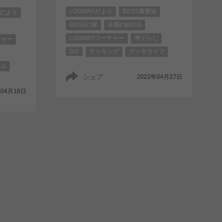
LOGWAYだより
BESS東愛知
Yだより
BESSの家
全国のBESS
LOGWAYコーチャー
梺ぐらし
チャー
DIY
クッキング
デッキライフ
テム
シェア
2022年04月27日
年04月18日