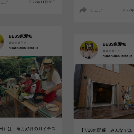
ェア
2022年11月28日
シェア
2022
BESS東愛知
愛知県豊田市
BESS東愛知
higashiaichi.bess.jp
愛知県豊田市
higashiaichi.bess.jp
1（日）は、毎月好評の月イチス
【7/10㈰開催！みんなで