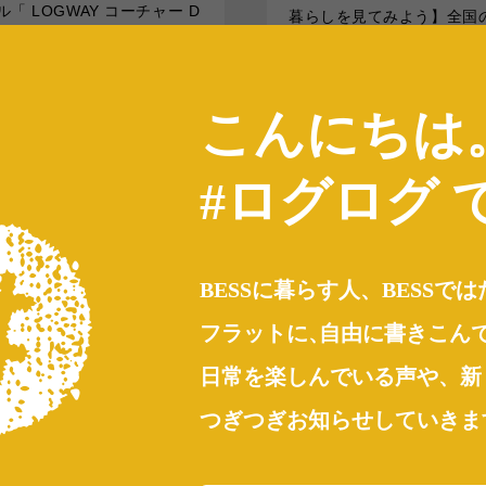
「 LOGWAY コーチャー D
暮らしを見てみよう】全国の
」を開催します。BESSの家で
AY とBESS ユーザーの自
暮らす「LOGWAYコ
M でつなぐ「クラシガエLI
続きを読む
...続きを読む
こんにちは
AYだより
BESS東愛知
クラシガエLIVE
#ログログ 
ESS
LOGWAYコーチャー
LOGWAYコーチャーDAY
クッキング
LOGWAYだより
BESS東愛
BESSユーザーインタビュー
ェア
2022年08月30日
全国のBESS
LOGWAYコー
BESSに暮らす人、BESSで
梺ぐらし
木の家ライフ
フラットに
、
自由に書きこん
シェア
2022
日常を楽しんでいる声や、新
BESS東愛知
つぎつぎお知らせしていきま
愛知県豊田市
higashiaichi.bess.jp