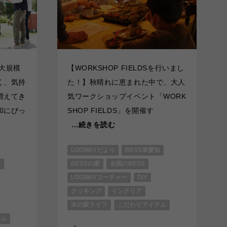
最大規模
【WORKSHOP FIELDSを行いまし
く、気持
た！】秋晴れに恵まれた中で、大人
増えてき
気ワークショップイベント「WORK
和にぴっ
SHOP FIELDS」を開催す
...続きを読む
LOGWAYだより
BESS東愛知
知
BESSの家
全国のBESS
LOGWAYコーチャー
DIY
クッキング
インテリア
木の家ライフ
こだわりアイテム
テム