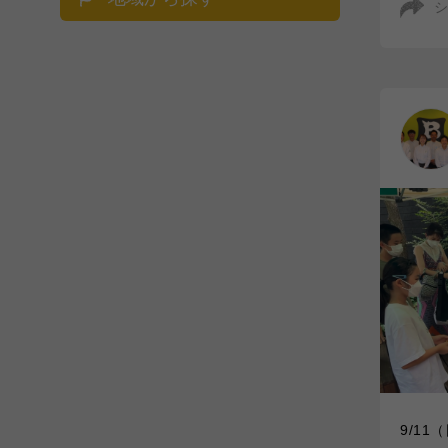
シ
9/1