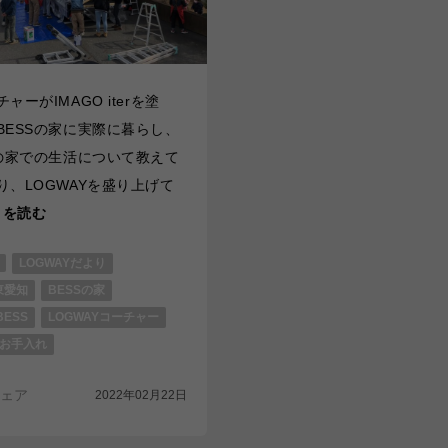
ャーがIMAGO iterを塗
BESSの家に実際に暮らし、
Sの家での生活について教えて
り、LOGWAYを盛り上げて
続きを読む
LOGWAYだより
東愛知
BESSの家
ESS
LOGWAYコーチャー
お手入れ
ェア
2022年02月22日