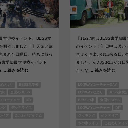
最大規模イベント、BESSマ
【11/27㈰はBESS東愛知
を開催しました！】天気と気
のイベント！】日中は暖か
恵まれた日曜日、待ちに待っ
ちよくお出かけ出来る日が
SS東愛知最大規模イベント
ました。そんなお出かけ日
S
...続きを読む
たりな
...続きを読む
AYだより
BESS東愛知
LOGWAYコーチャーDAY
の家
全国のBESS
LOGWAYだより
BESS東愛
AYコーチャー
DIY
BESSの家
全国のBESS
ング
デッキライフ
LOGWAYコーチャー
DIY
ライフ
こだわりアイテム
クッキング
インテリア
木の家ライフ
こだわりアイ