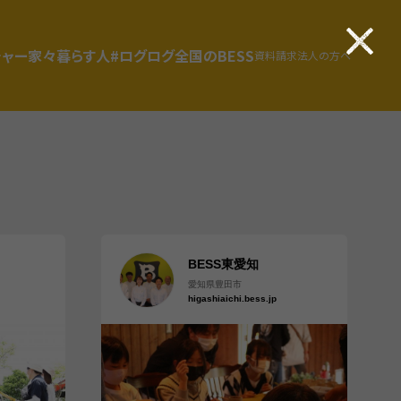
チャー
家々
暮らす人
#ログログ
全国のBESS
資料請求
法人の方へ
BESS東愛知
愛知県豊田市
higashiaichi.bess.jp