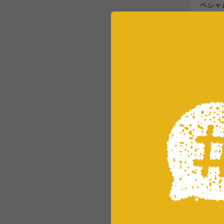
ペシャル
AY 
実際に
...
LOGW
全国のB
DIY
シ