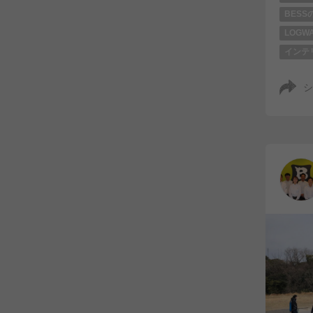
BESS
LOGW
インテ
シ