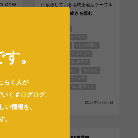
LOGW
に放送している地域密着型ケーブル
宅をZOO
テレビ「ひ
...続きを読む
V
クラシガエLIVE
。
LOGWAYコーチャーDAY
LOGWAYだより
BESS東愛知
です
。
BESSユーザーインタビュー
BESSの家
全国のBESS
知
LOGWAYコーチャー
梺ぐらし
DIY
薪ストーブライフ
チャー
はたらく人が
デッキライフ
木の家ライフ
でいく＃ログログ
。
シェア
2022年07月05日
年06月28日
しい情報を、
す。
BESS東愛知