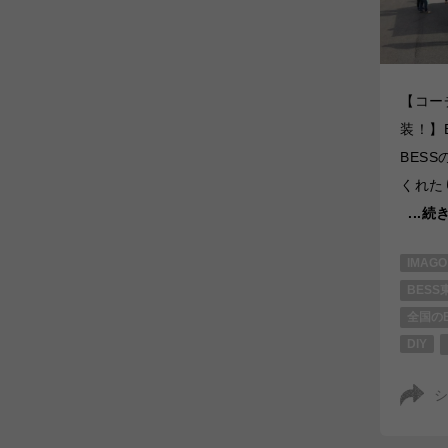
【コーチ
装！】
BES
くれた
...
IMAGO
BESS
全国のB
DIY
シ