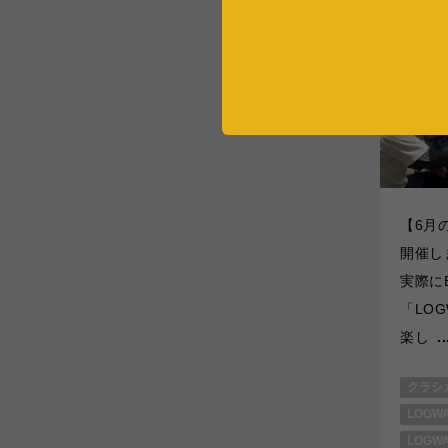
【6月
開催し
実際に
「LO
楽し
.
クラシガ
LOGW
LOGW