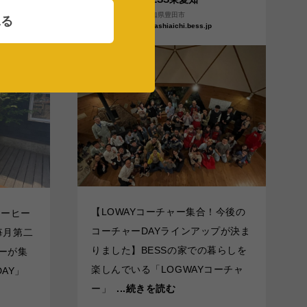
愛知県豊田市
見る
higashiaichi.bess.jp
【LOWAYコーチャー集合！今後の
コーヒー
コーチャーDAYラインアップが決ま
毎月第二
りました】BESSの家での暮らしを
ャーが集
楽しんでいる「LOGWAYコーチャ
AY」
ー」
...続きを読む