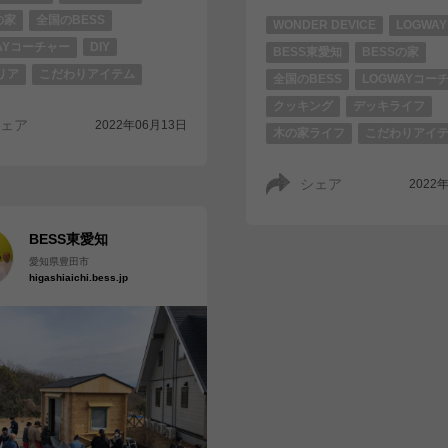
の家
全国のBESS
WONDER DEVICE
LOGWA
AYコーチャー
DIY
BESS東愛知
BESSの家
リア
こだわりアイテム
全国のBESS
LOGWAYコー
クッキング
デッキライフ
ェア
2022年06月13日
木の家ライフ
こだわりアイ
シェア
2022
BESS東愛知
愛知県豊田市
higashiaichi.bess.jp