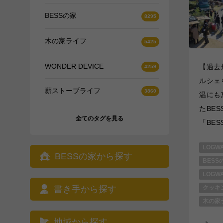
BESSの家
木の家ライフ
WONDER DEVICE
【過去
ルシェ
薪ストーブライフ
温にも
たBE
全てのタグを見る
「BES
LOGW
BESSの家から探す
BESS
LOGW
書き手から探す
クッキ
木の家
地域から探す