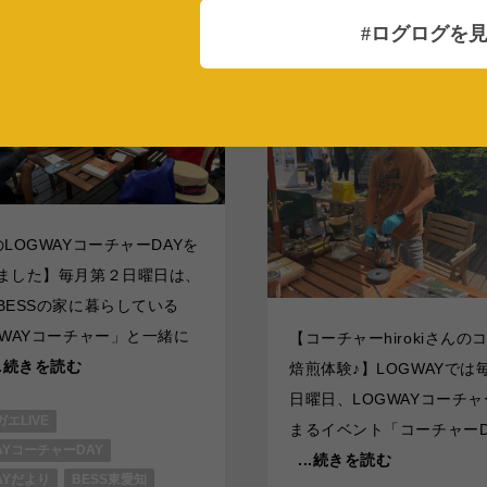
BESS東愛知
愛知県豊田市
#ログログを
higashiaichi.bess.jp
のLOGWAYコーチャーDAYを
ました】毎月第２日曜日は、
BESSの家に暮らしている
GWAYコーチャー」と一緒に
【コーチャーhirokiさんの
..続きを読む
焙煎体験♪】LOGWAYでは
日曜日、LOGWAYコーチ
エLIVE
まるイベント「コーチャーD
AYコーチャーDAY
...続きを読む
AYだより
BESS東愛知