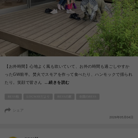
【お外時間】心地よく風も吹いていて、お外の時間も過ごしやすか
ったGW前半。焚火でスモアを作って食べたり、ハンモックで揺られ
たり。笑顔で皆さん
...続きを読む
BESS柏
LOGWAYだより
BESSの家
全国のBESS
シェア
2026年05月04日