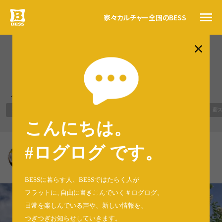
家々
カルチャー
全国のBESS
#ログログ
BESS柏 x LOGWAYだより
（504）
トップ
BESSの思い
人気のタグ
BESSカルチャー
WONDER DEVICE
LOGWAYだより
BESSの家
木の家ライフ
薪
家々
こんにちは。
暮らす人
#ログログ
#ログログ です
。
BESS柏
全国のBESS
千葉県柏市
kashiwa.bess.jp
BESSに暮らす人、BESSではたらく人が
フラットに
、
自由に書きこんでいく＃ログログ
。
日常を楽しんでいる声や、新しい情報を、
資料請求
つぎつぎお知らせしていきます。