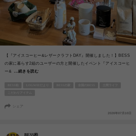
【『アイスコーヒー&レザークラフトDAY』開催しました！】BESS
の家に暮らす2組のユーザーの方と開催したイベント『アイスコーヒ
ー&
...続きを読む
BESS柏
LOGWAYだより
BESSの家
全国のBESS
土間ライフ
こだわりアイテム
シェア
2026年07月10日
BESS柏