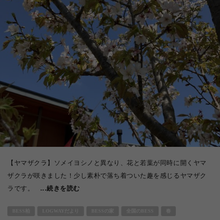
【ヤマザクラ】ソメイヨシノと異なり、花と若葉が同時に開くヤマ
ザクラが咲きました！少し素朴で落ち着ついた趣を感じるヤマザク
ラです。
...続きを読む
BESS柏
LOGWAYだより
BESSの家
全国のBESS
春