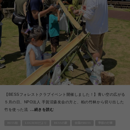
【BESSフォレストクラブイベント開催しました！】青い空の広がる
５月の日、NPO法人 手賀沼森友会の方と、柏の竹林から切り出した
竹を使った流
...続きを読む
BESS柏
LOGWAYだより
BESSの家
全国のBESS
季節の行事