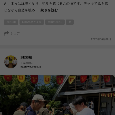
き、木々は緑濃くなり、初夏を感じるこの頃です。デッキで風を感
じながら自然を眺め
...続きを読む
BESS柏
LOGWAYだより
全国のBESS
夏
シェア
2026年06月06日
BESS柏
千葉県柏市
kashiwa.bess.jp