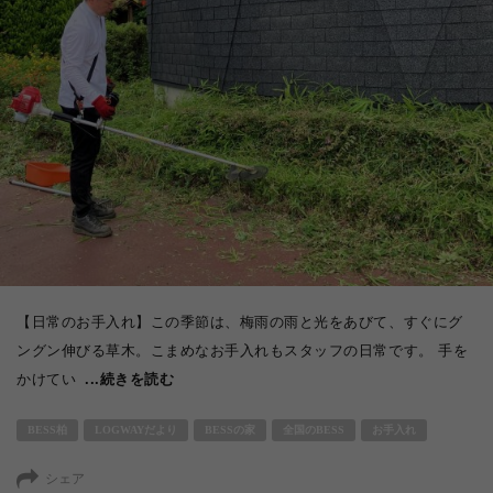
【日常のお手入れ】この季節は、梅雨の雨と光をあびて、すぐにグ
ングン伸びる草木。こまめなお手入れもスタッフの日常です。 手を
かけてい
...続きを読む
BESS柏
LOGWAYだより
BESSの家
全国のBESS
お手入れ
シェア