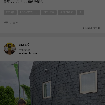
毎年サルスベ
...続きを読む
BESS柏
LOGWAYだより
BESSの家
全国のBESS
夏
シェア
2026年07月24日
BESS柏
千葉県柏市
kashiwa.bess.jp