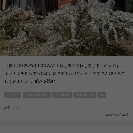
【春のLOGWAY】LOGWAYの庭も春の訪れを感じるこの頃です。ユ
キヤナギを揺らす心地よい春の風をうけながら、外でのんびり過ご
してみません
...続きを読む
BESS柏
LOGWAYだより
BESSの家
全国のBESS
春
シェア
2026年03月21日