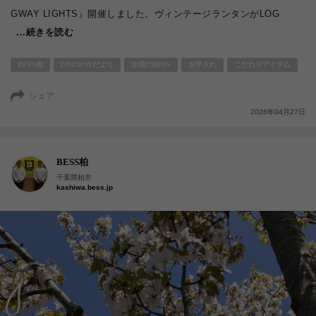
GWAY LIGHTS』開催しました。ヴィンテージランタンがLOG
...続きを読む
BESS柏
LOGWAYだより
全国のBESS
お手入れ
こだわりアイテム
シェア
2026年04月27日
BESS柏
千葉県柏市
kashiwa.bess.jp