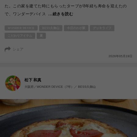
た。この家を建てた時にもらったタープが8年経ち寿命を迎えたの
で、ワンダーデバイス
...続きを読む
WONDER DEVICE
BESS久御山
今日のわが家
デッキライフ
こだわりアイテム
夏
シェア
2026年05月19日
松下 和真
大阪府／WONDER DEVICE（7年）／ BESS久御山