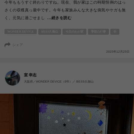
今年ももうすぐ終わりですね。現在、我が家はこの時期恒例のはっ
さくの収穫真っ最中です。今年も家族みんな大きな病気やケガも無
く、元気に過ごせまし
...続きを読む
WONDER DEVICE
BESS久御山
今日のわが家
季節の行事
冬
シェア
2025年12月25日
室 幸志
大阪府／WONDER DEVICE（9年）／ BESS久御山