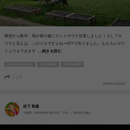
構想から数年、我が家の庭にテントサウナ設置しました！そしてサ
ウナと言えば、このイスですよねーDIYで作りました。もちろんロウ
リュウもできます
...続きを読む
WONDER DEVICE
BESS久御山
今日のわが家
シェア
2025年10月22日
松下 和真
大阪府／WONDER DEVICE（7年）／ BESS久御山