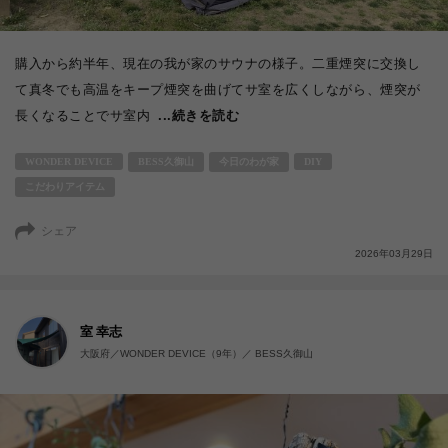
購入から約半年、現在の我が家のサウナの様子。二重煙突に交換し
て真冬でも高温をキープ煙突を曲げてサ室を広くしながら、煙突が
長くなることでサ室内
...続きを読む
WONDER DEVICE
BESS久御山
今日のわが家
DIY
こだわりアイテム
シェア
2026年03月29日
室 幸志
大阪府／WONDER DEVICE（9年）／ BESS久御山