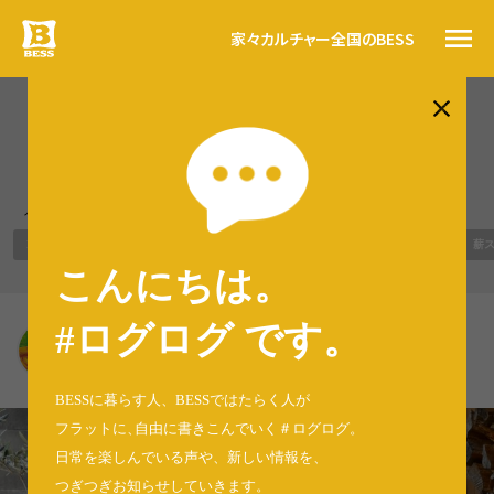
家々
カルチャー
全国のBESS
#ログログ
BESS久御山 ／ LOGWAYコー
チャー ／ 今日のわが家（162）
トップ
BESSの思い
人気のタグ
BESSカルチャー
WONDER DEVICE
LOGWAYだより
BESSの家
木の家ライフ
薪
家々
こんにちは。
暮らす人
#ログログ
#ログログ です
。
松下 和真
全国のBESS
大阪府／WONDER DEVICE（7年）／ BESS久御山
BESSに暮らす人、BESSではたらく人が
フラットに
、
自由に書きこんでいく＃ログログ
。
日常を楽しんでいる声や、新しい情報を、
資料請求
つぎつぎお知らせしていきます。