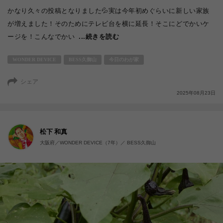
かなり久々の投稿となりました💦実は今年初めぐらいに新しい家族
が増えました！そのためにテレビ台を横に延長！そこにどでかいケ
ージを！こんなでかい
...続きを読む
WONDER DEVICE
BESS久御山
今日のわが家
シェア
2025年08月23日
松下 和真
大阪府／WONDER DEVICE（7年）／ BESS久御山