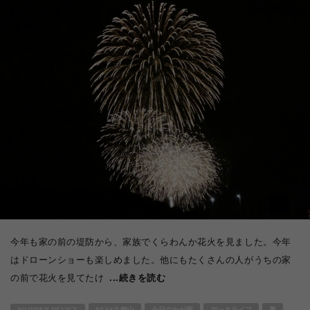
今年も家の前の堤防から、家族でくらわんか花火を見ました。今年
はドローンショーも楽しめました。他にもたくさんの人がうちの家
の前で花火を見てたけ
...続きを読む
WONDER DEVICE
BESS久御山
今日のわが家
デッキライフ
夏