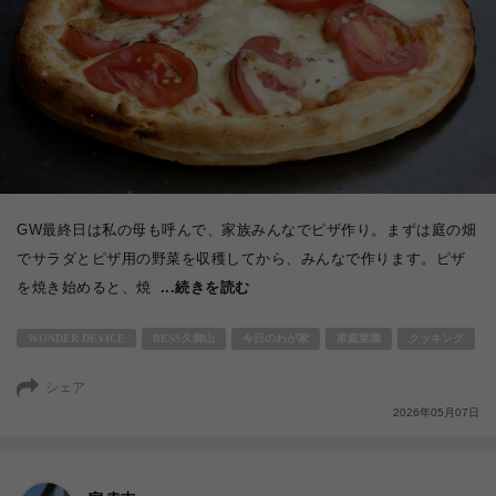
GW最終日は私の母も呼んで、家族みんなでピザ作り。まずは庭の畑
でサラダとピザ用の野菜を収穫してから、みんなで作ります。ピザ
を焼き始めると、焼
...続きを読む
WONDER DEVICE
BESS久御山
今日のわが家
家庭菜園
クッキング
シェア
2026年05月07日