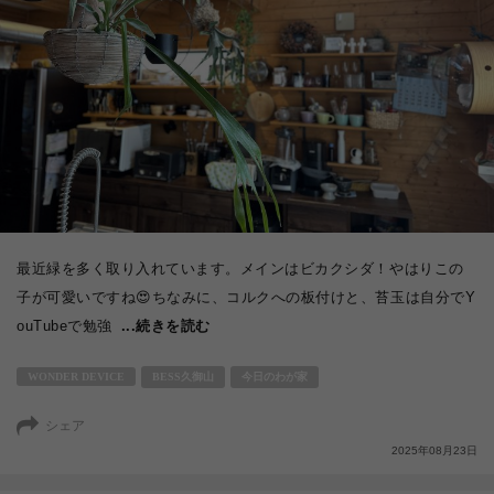
最近緑を多く取り入れています。メインはビカクシダ！やはりこの
子が可愛いですね😍ちなみに、コルクへの板付けと、苔玉は自分でY
ouTubeで勉強
...続きを読む
WONDER DEVICE
BESS久御山
今日のわが家
シェア
2025年08月23日