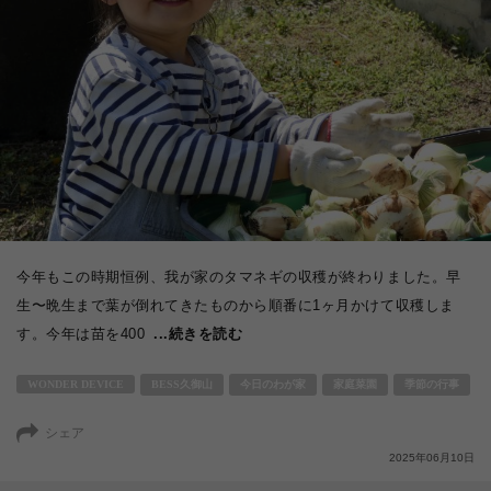
今年もこの時期恒例、我が家のタマネギの収穫が終わりました。早
生〜晩生まで葉が倒れてきたものから順番に1ヶ月かけて収穫しま
す。今年は苗を400
...続きを読む
WONDER DEVICE
BESS久御山
今日のわが家
家庭菜園
季節の行事
シェア
2025年06月10日