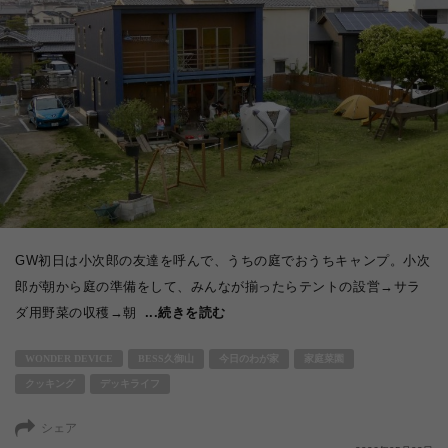
GW初日は小次郎の友達を呼んで、うちの庭でおうちキャンプ。小次
郎が朝から庭の準備をして、みんなが揃ったらテントの設営→サラ
ダ用野菜の収穫→朝
...続きを読む
WONDER DEVICE
BESS久御山
今日のわが家
家庭菜園
クッキング
デッキライフ
シェア