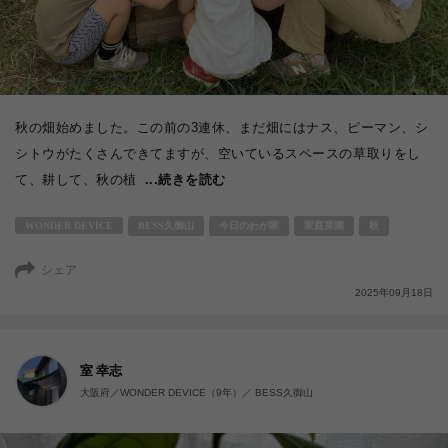
秋の畑始めました。この前の3連休、まだ畑にはナス、ピーマン、シ
シトウがたくさんできてますが、空いているスペースの草取りをし
て、耕して、秋の植
...続きを読む
WONDER DEVICE
BESS久御山
今日のわが家
家庭菜園
秋
シェア
2025年09月18日
室 幸志
大阪府／WONDER DEVICE（9年）／ BESS久御山