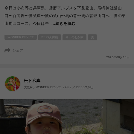
今日は小次郎と兵庫県、播磨アルプスを下見登山。鹿嶋神社登山
口〜百間岩〜鷹巣崖〜鷹の巣山〜馬の背〜馬の背登山口へ、鷹の巣
山周回コース。今日は午
...続きを読む
WONDER DEVICE
BESS久御山
今日のわが家
夏
シェア
2025年08月14日
松下 和真
大阪府／WONDER DEVICE（7年）／ BESS久御山