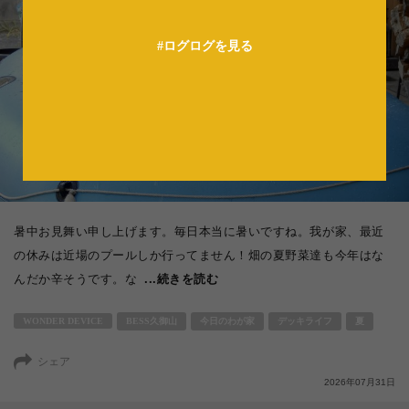
法人の方へ
#ログログを見る
暑中お見舞い申し上げます。毎日本当に暑いですね。我が家、最近
の休みは近場のプールしか行ってません！畑の夏野菜達も今年はな
んだか辛そうです。な
...続きを読む
WONDER DEVICE
BESS久御山
今日のわが家
デッキライフ
夏
シェア
2026年07月31日