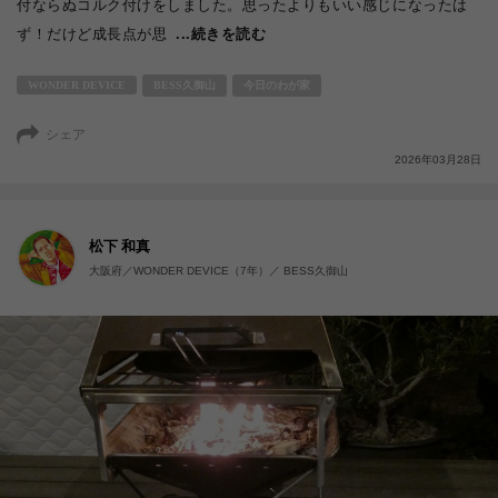
付ならぬコルク付けをしました。思ったよりもいい感じになったは
ず！だけど成長点が思
...続きを読む
WONDER DEVICE
BESS久御山
今日のわが家
シェア
2026年03月28日
松下 和真
大阪府／WONDER DEVICE（7年）／ BESS久御山