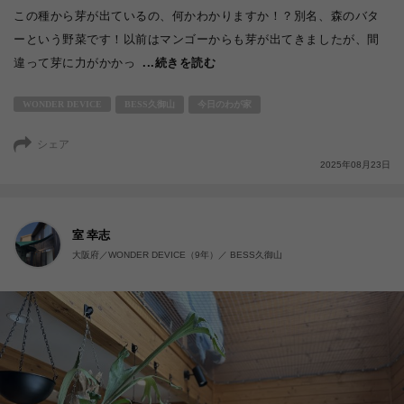
この種から芽が出ているの、何かわかりますか！？別名、森のバタ
ーという野菜です！以前はマンゴーからも芽が出てきましたが、間
違って芽に力がかかっ
...続きを読む
WONDER DEVICE
BESS久御山
今日のわが家
シェア
2025年08月23日
室 幸志
大阪府／WONDER DEVICE（9年）／ BESS久御山