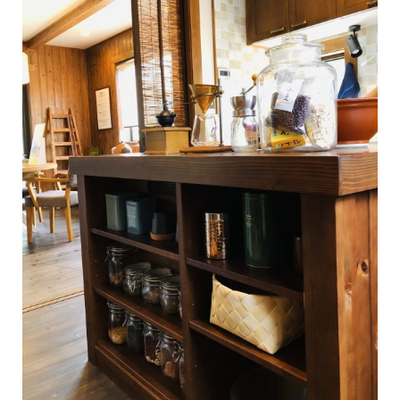
《風のログ 完成！》あれから約2か月。ついに「風のログ」のお引
渡しを迎えました。青空を突き抜けるようにたたずむ、深い軒「キ
ャンティ屋根」に玄
...続きを読む
BESS新潟
LOGWAYだより
施工事例
BESSの家
全国のBESS
木の家ライフ
シェア
2026年08月07日
BESS博多
福岡県福岡市
hakata.bess.jp