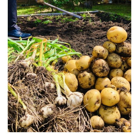
栃木県宇都宮市
tochigi.bess.jp
「栖ログ完成見学会開催」BESSの平小屋『栖ログM50ｓ』が栃木県
鹿沼市に完成しました。引渡し前の建物をお借りして完成見学会を