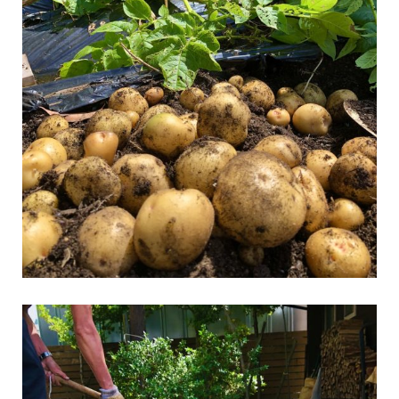
\\BESSユーザー誕生//南阿蘇の自然に囲まれた場所に、NさんのBE
SSの暮らしがはじまりました。仕事を引退された後の暮らしの場と
して選ば
...続きを読む
経年愉化
G-LOG なつ
LOGWAYだより
BESSユーザーインタビュー
BESSの家
全国のBESS
薪ストーブライフ
デッキライフ
木の家ライフ
BESS熊本
シェア
2026年08月08日
BESS栃木