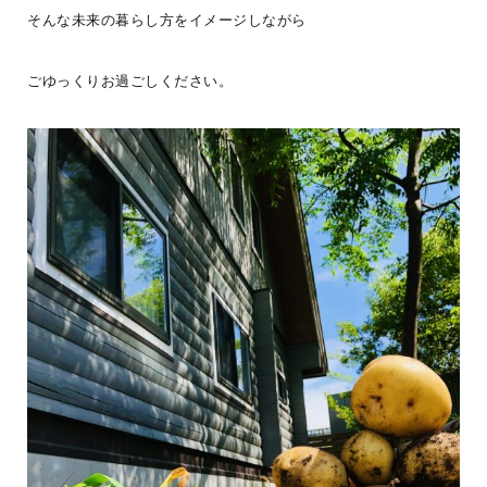
そんな未来の暮らし方をイメージしながら
#ログログを見る
ごゆっくりお過ごしください。
＼ BESSユーザー誕生！ ／またひと組BESSユーザーが誕生しまし
た！お引き渡しの際に、愛車と一緒に記念撮影。アウトドア好きな
ご夫婦が選ば
...続きを読む