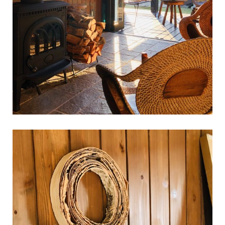
【木の家に暮らして変わったこと】木の家に暮らし始めると、毎日
の中に、小さな変化が増えていきます。・裸足で歩くことが増え
た。・家で過ごす時間が
...続きを読む
BESS札幌
LOGWAYだより
全国のBESS
シェア