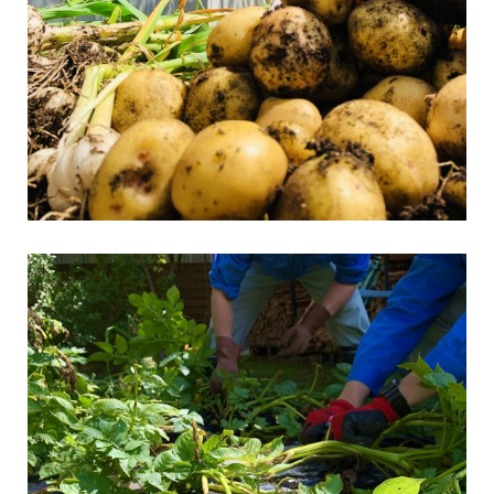
WONDER DEVICE
未来は、ここ。BESSライフ
BESSつくば
LOGWAYだより
BESSの家
全国のBESS
木の家ライフ
シェア
2026年08月08日
BESS熊本
熊本県熊本市
kumamoto.bess.jp