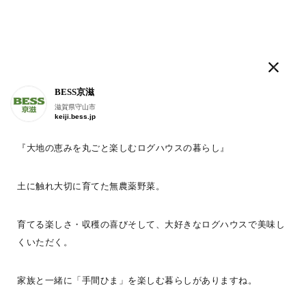
ログログ
BESS京滋
人気のタグ
滋賀県守山市
keiji.bess.jp
LOGWAYだより
BESSの家
木の家ライフ
WONDER DEVICE
薪
『大地の恵みを丸ごと楽しむログハウスの暮らし』
こんにちは。
BESSつくば
土に触れ大切に育てた無農薬野菜。
茨城県つくば市
tsukuba.bess.jp
#ログログ です
。
育てる楽しさ・収穫の喜びそして、大好きなログハウスで美味し
くいただく。
BESSに暮らす人、BESSではたらく人が
フラットに
、
自由に書きこんでいく＃ログログ
。
家族と一緒に「手間ひま」を楽しむ暮らしがありますね。
日常を楽しんでいる声や、新しい情報を、
つぎつぎお知らせしていきます。