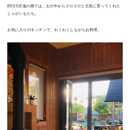
BESS京滋の畑では、土の中からゴロゴロと元気に育ってくれた
開催し、沢山の
...続きを読む
じゃがいもたち。
BESS栃木
LOGWAYだより
全国のBESS
お気に入りのキッチンで、わくわくしながらお料理。
シェア
2026年08月07日
BESS札幌
北海道江別市
sapporo.bess.jp