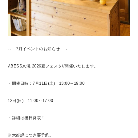
地いい木の香り。外のウッドデッキに腰掛けて冷たいドリンクを飲
んだり、広々としたロ
...続きを読む
LOGWAYだより
BESSの家
全国のBESS
BESS博多
BESS北九州
シェア
2026年08月07日
～ 7月イベントのお知らせ ～
\\BESS京滋 2026夏フェスタ//開催いたします。
BESS仙台
宮城県仙台市
sendai.bess.jp
・開催日時：7月11日(土) 13:00～19:00
12日(日) 11:00～17:00
・詳細は後日発表！
※大好評につき要予約。