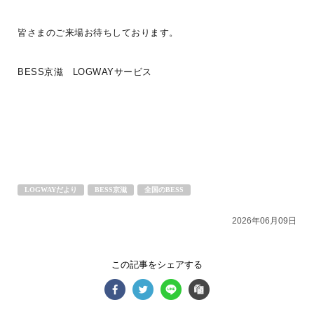
皆さまのご来場お待ちしております。
BESS京滋 LOGWAYサービス
LOGWAYだより
BESS京滋
全国のBESS
2026年06月09日
＜ユーザーの暮らしご紹介＞＝G-LOG Tさんファミリー編＝その3ご
主人は、家を建てて1年ほどして転勤になり単身赴任。昨年ようやく
我が家での
...続きを読む
この記事をシェアする
G-LOG なつ
BESS仙台
LOGWAYだより
BESSユーザーインタビュー
BESSの家
全国のBESS
LOGWAYコーチャー
家庭菜園
インテリア