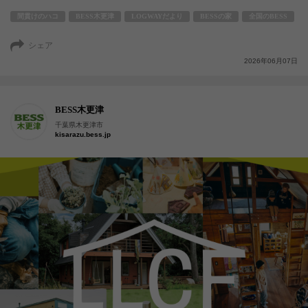
間貫けのハコ
BESS木更津
LOGWAYだより
BESSの家
全国のBESS
シェア
2026年06月07日
BESS木更津
千葉県木更津市
kisarazu.bess.jp