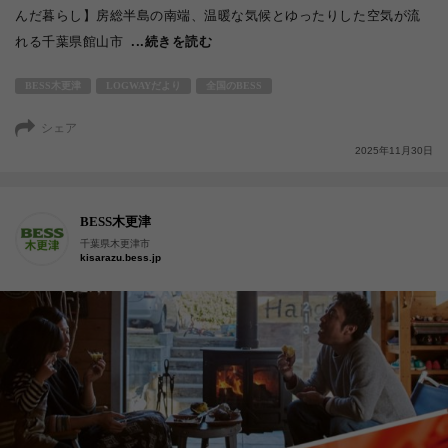
んだ暮らし】房総半島の南端、温暖な気候とゆったりした空気が流
れる千葉県館山市
...続きを読む
BESS木更津
LOGWAYだより
全国のBESS
シェア
2025年11月30日
BESS木更津
千葉県木更津市
kisarazu.bess.jp