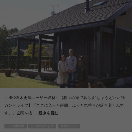
～BESS木更津ユーザー取材～【程々の家で暮らす“ちょうどいい”セ
カンドライフ】「ここに入った瞬間、ふっと気持ちが落ち着くんで
す。」玄関を抜
...続きを読む
BESS木更津
LOGWAYだより
全国のBESS