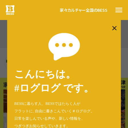
家々
カルチャー
全国のBESS
#ログログ
BESS木更津（323）
トップ
BESSの思い
BESS木更津
BESSカルチャー
千葉県木更津市
家々
kisarazu.bess.jp
こんにちは。
暮らす人
#ログログ
#ログログ です
。
全国のBESS
BESSに暮らす人、BESSではたらく人が
フラットに
、
自由に書きこんでいく＃ログログ
。
日常を楽しんでいる声や、新しい情報を、
資料請求
つぎつぎお知らせしていきます。