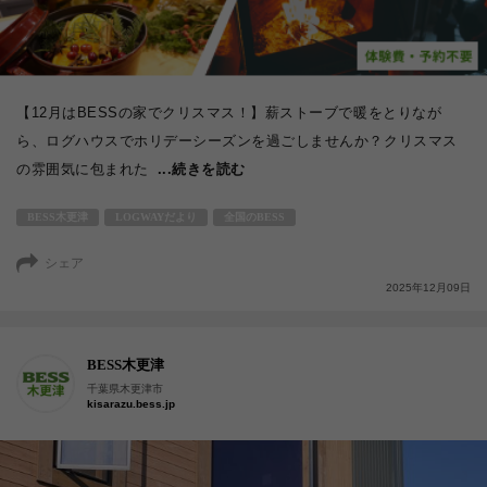
【12月はBESSの家でクリスマス！】薪ストーブで暖をとりなが
ら、ログハウスでホリデーシーズンを過ごしませんか？クリスマス
の雰囲気に包まれた
...続きを読む
BESS木更津
LOGWAYだより
全国のBESS
シェア
2025年12月09日
BESS木更津
千葉県木更津市
kisarazu.bess.jp