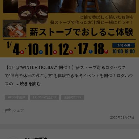
【1月は“WINTER HOLIDAY”開催！】薪ストーブ灯るログハウス
で“最高の休日の過ごし方”を体験できる冬イベントを開催！ログハウ
スの
...続きを読む
BESS木更津
LOGWAYだより
全国のBESS
シェア
2026年01月07日