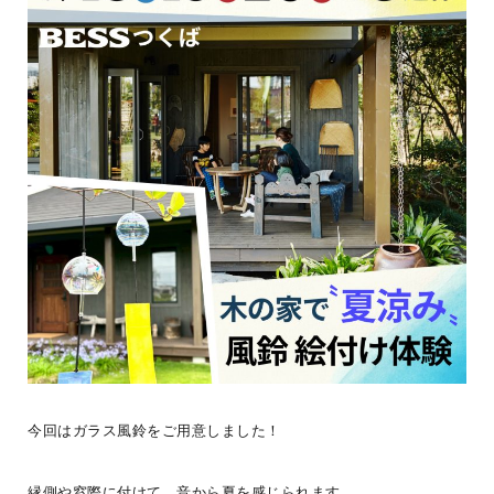
#ログログを見る
＜ユーザーの暮らしご紹介＞＝G-LOG Tさんファミリー編＝その3ご
主人は、家を建てて1年ほどして転勤になり単身赴任。昨年ようやく
今回はガラス風鈴をご用意しました！
我が家での
...続きを読む
縁側や窓際に付けて、音から夏を感じられます。