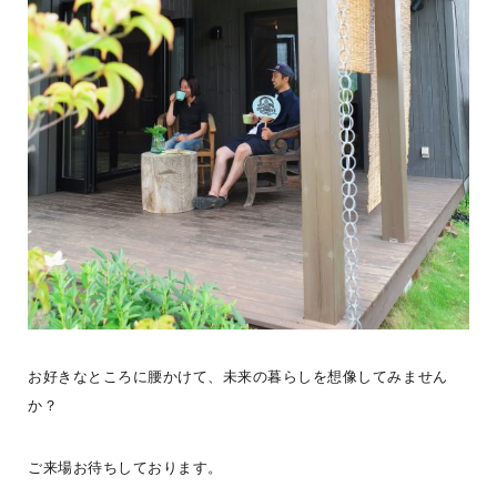
【夏休みは、木の家で遊ぼう】夏休みのお出かけ先は決まりました
か？BESS札幌展示場は、家を見るだけの場所ではありません。木の
家に入ってみたり
...続きを読む
BESS札幌
LOGWAYだより
全国のBESS
シェア
2026年08月04日
お好きなところに腰かけて、未来の暮らしを想像してみません
BESSつくば
か？
茨城県つくば市
tsukuba.bess.jp
ご来場お待ちしております。