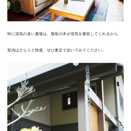
シェア
2026年08月04日
特に湿気の多い夏場は、無垢の木が湿気を吸収してくれるから、
BESS札幌
北海道江別市
sapporo.bess.jp
室内はさらりと快適。ぜひ素足で歩いてみてください。