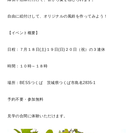
G-LOG なつ
BESS仙台
LOGWAYだより
BESSユーザーインタビュー
BESSの家
全国のBESS
LOGWAYコーチャー
家庭菜園
インテリア
薪ストーブライフ
デッキライフ
木の家ライフ
お手入れ
自由に絵付けして、オリジナルの風鈴を作ってみよう！
こだわりアイテム
【イベント概要】
シェア
2026年08月05日
日程：７月１８日(土)１９日(日)２０日（祝）の３連休
BESS浜松
時間：１０時～１８時
静岡県浜松市
hamamatsu.bess.jp
場所：BESSつくば 茨城県つくば市島名2835-1
予約不要・参加無料
見学の合間に体験いただけます。