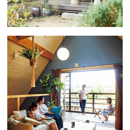
【夏季休業のお知らせ】8/12（水）～8/20（木）まで夏季休業とさ
せていただきます。8/21（金）より通常通り営業いたします。ご来
場をお待
...続きを読む
BESS高崎
LOGWAYだより
全国のBESS