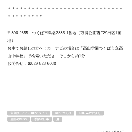
＊＊＊＊＊＊＊＊＊＊＊＊＊＊＊＊＊＊＊＊＊＊＊＊＊＊＊＊＊
＊＊＊＊＊＊＊＊＊
〒300-2655 つくば市島名2835-1番地（万博公園西F29街区1画
地）
お車でお越しの方へ：カーナビの場合は「高山学園つくば市立高
山中学校」で検索いただき、そこから約1分
お問合せ：☎029-828-6030
～ユーザーのOさんから、季節のお届け物～今年も、BESSユーザー
のお庭で育てられた植物たちがBESSつくばに届きました！広い庭を
未来は、ここ。BESSライフ
BESSつくば
LOGWAYだより
手入れしなが
...続きを読む
全国のBESS
季節の行事
夏
BESSつくば
LOGWAYだより
全国のBESS
インテリア
夏