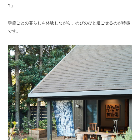
Y」
季節ごとの暮らしを体験しながら、のびのびと過ごせるのが特徴
です。
今日はBESS福知山へ行ったお話の続きだよ〜ログカッティングボー
ドDIY体験編〜完成作品がコレ！そう！また可愛い僕をおいて、お父
さんだけDI
...続きを読む
LOGWAY活動
LOGWAYコーチャー
BESS福知山
シェア
2026年08月03日
BESS高崎
群馬県高崎市
takasaki.bess.jp