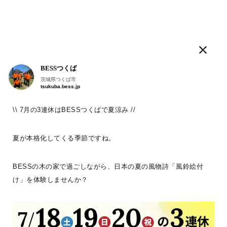
ログログ
BESSつくば
人気のタグ
茨城県つくば市
tsukuba.bess.jp
LOGWAYだより
BESSの家
木の家ライフ
WONDER DEVICE
薪
\\ 7月の3連休はBESSつくばで夏涼み //
こんにちは。
BESS仙台
夏が本格化してくる季節ですね。
宮城県仙台市
sendai.bess.jp
#ログログ です
。
BESSの木の家で過ごしながら、日本の夏の風物詩「風鈴絵付
け」を体験しませんか？
BESSに暮らす人、BESSではたらく人が
フラットに
、
自由に書きこんでいく＃ログログ
。
日常を楽しんでいる声や、新しい情報を、
つぎつぎお知らせしていきます。