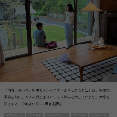
『間貫けのハコ』街中モデルハウス（あきる野市野辺）は、梅雨の
季節を前に、木々の緑がよりいっそう深みを増しています。大窓を
開けると、心地よい初
...続きを読む
間貫けのハコ
BESS多摩
LOGWAYだより
BESSの家
全国のBESS