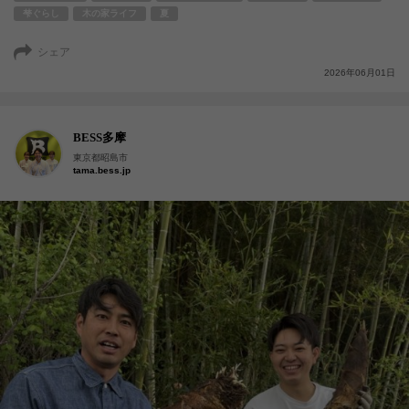
梺ぐらし
木の家ライフ
夏
シェア
2026年06月01日
BESS多摩
東京都昭島市
tama.bess.jp