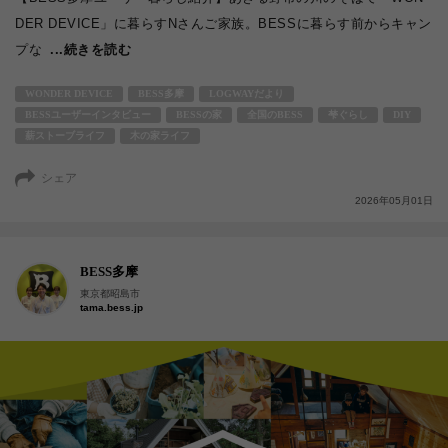
DER DEVICE」に暮らすNさんご家族。BESSに暮らす前からキャン
プな
...続きを読む
WONDER DEVICE
BESS多摩
LOGWAYだより
BESSユーザーインタビュー
BESSの家
全国のBESS
梺ぐらし
DIY
薪ストーブライフ
木の家ライフ
シェア
2026年05月01日
BESS多摩
東京都昭島市
tama.bess.jp