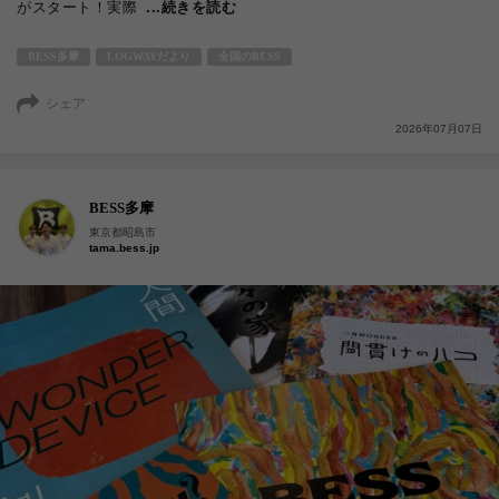
がスタート！実際
...続きを読む
BESS多摩
LOGWAYだより
全国のBESS
シェア
2026年07月07日
BESS多摩
東京都昭島市
tama.bess.jp