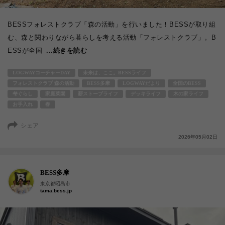
BESSフォレストクラブ「森の活動」を行いました！BESSが取り組
む、森と関わりながら暮らしを考える活動「フォレストクラブ」。B
ESSが全国
...続きを読む
LOGWAYコーチャーDAY
未来は、ここ。BESSライフ
フォレストクラブ 森の活動
BESS多摩
LOGWAYだより
全国のBESS
梺ぐらし
家庭菜園
薪ストーブライフ
デッキライフ
木の家ライフ
お手入れ
春
シェア
2026年05月02日
BESS多摩
東京都昭島市
tama.bess.jp