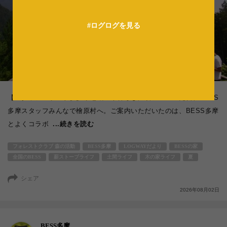
法人の方へ
#ログログを見る
【スタッフレポート】多摩地域の梺暮らし満喫ツアー！先日、BESS
多摩スタッフみんなで檜原村へ。ご案内いただいたのは、BESS多摩
とよくコラボ
...続きを読む
フォレストクラブ 森の活動
BESS多摩
LOGWAYだより
BESSの家
全国のBESS
薪ストーブライフ
土間ライフ
木の家ライフ
夏
シェア
2026年08月02日
BESS多摩