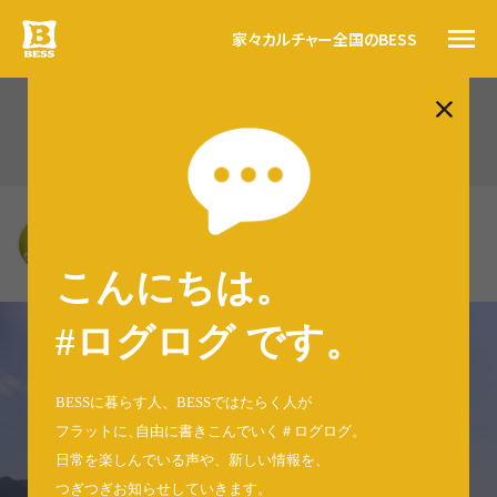
家々
カルチャー
全国のBESS
#ログログ
BESS多摩（289）
トップ
BESSの思い
BESS多摩
BESSカルチャー
東京都昭島市
家々
tama.bess.jp
こんにちは。
暮らす人
#ログログ
#ログログ です
。
全国のBESS
BESSに暮らす人、BESSではたらく人が
フラットに
、
自由に書きこんでいく＃ログログ
。
日常を楽しんでいる声や、新しい情報を、
資料請求
つぎつぎお知らせしていきます。