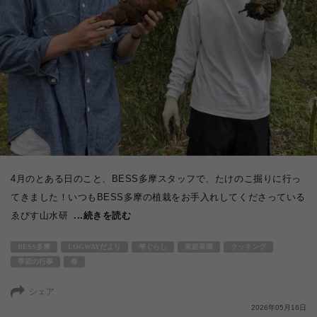
4月のとある日のこと、BESS多摩スタッフで、たけのこ掘りに行っ
てきました！いつもBESS多摩の植栽をお手入れしてくださっている
ゑびす山水研
...続きを読む
BESS多摩
LOGWAYだより
梺ぐらし
家庭菜園
クッキング
季節の行事
春
シェア
2026年05月16日