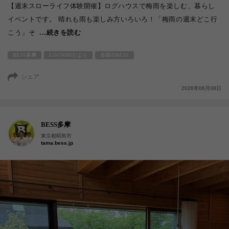
【週末スローライフ体験開催】ログハウスで梅雨を楽しむ、暮らし
イベントです。 晴れも雨も楽しみ方いろいろ！「梅雨の週末どこ行
こう」そ
...続きを読む
BESS多摩
LOGWAYだより
全国のBESS
シェア
2026年06月08日
BESS多摩
東京都昭島市
tama.bess.jp