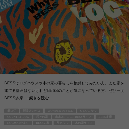
BESSでログハウスや木の家の暮らしを検討してみたい方、まだ家を
建てる計画はないけれどBESSのことが気になっている方、ぜひ一度
BESS多摩
...続きを読む
栖ログ
間貫けのハコ
WONDER DEVICE
G-LOG なつ
COUNTRY LOG
程々の家
未来は、ここ。BESSライフ
BESS多摩
LOGWAYだより
BESSの家
梺ぐらし
木の家ライフ