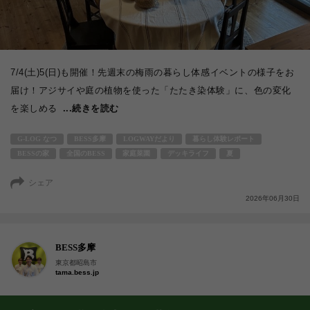
7/4(土)5(日)も開催！先週末の梅雨の暮らし体感イベントの様子をお
届け！アジサイや庭の植物を使った「たたき染体験」に、色の変化
を楽しめる
...続きを読む
G-LOG なつ
BESS多摩
LOGWAYだより
暮らし体験レポート
BESSの家
全国のBESS
家庭菜園
デッキライフ
夏
シェア
2026年06月30日
BESS多摩
東京都昭島市
tama.bess.jp