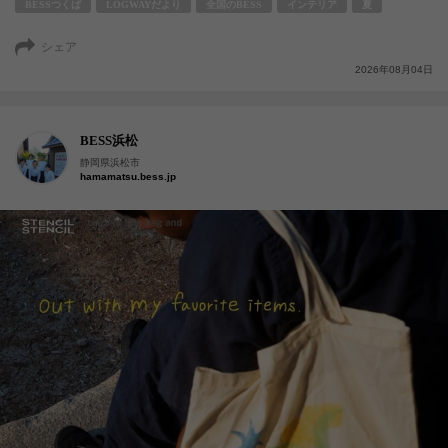
BESSつくば
LOGWAYだより
全国のBESS
インテリア
夏
シェア
2026年08月04日
BESS浜松
静岡県浜松市
hamamatsu.bess.jp