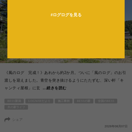
法人の方へ
#ログログを見る
《風のログ 完成！》あれから約2か月。ついに「風のログ」のお引
渡しを迎えました。青空を突き抜けるようにたたずむ、深い軒「キ
ャンティ屋根」に玄
...続きを読む
BESS新潟
LOGWAYだより
施工事例
BESSの家
全国のBESS
木の家ライフ
シェア
2026年08月07日