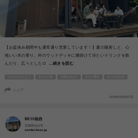
【お盆休み期間中も通常通り営業しています！】夏の陽射しと、心
地いい木の香り。外のウッドデッキに腰掛けて冷たいドリンクを飲
んだり、広々としたロ
...続きを読む
LOGWAYだより
BESSの家
全国のBESS
BESS博多
BESS北九州
シェア
2026年08月07日
BESS仙台
宮城県仙台市
sendai.bess.jp