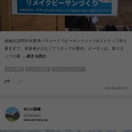
他拠点訪問55木更津パラコードでビーサンリメイク&ストラップ作り
暑すぎて、来場者が少なくてスタッフが製作。ビーサンは、新スタ
ッフの榎
...続きを読む
BESS高崎
LOGWAY活動
LOGWAYコーチャー
シェア
2026年08月02日
BESS高崎
群馬県高崎市
takasaki.bess.jp