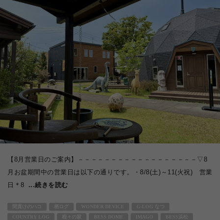
【8月営業日のご案内】－－－－－－－－－－－－－－－－－－▽8
月お盆期間中の営業日は以下の通りです。・8/8(土)～11(火祝) 営業
日＊8
...続きを読む
間貫けのハコ
栖ログ
WONDER DEVICE
G-LOG なつ
COUNTRY LOG
程々の家
BESS DOME
IMAGO
BESS浜松