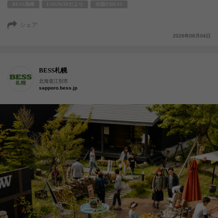
BESS高崎
LOGWAYだより
全国のBESS
シェア
2026年08月04日
BESS札幌
北海道江別市
sapporo.bess.jp