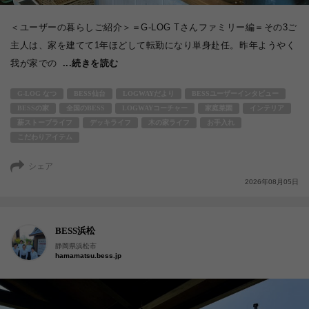
＜ユーザーの暮らしご紹介＞＝G-LOG Tさんファミリー編＝その3ご
主人は、家を建てて1年ほどして転勤になり単身赴任。昨年ようやく
我が家での
...続きを読む
G-LOG なつ
BESS仙台
LOGWAYだより
BESSユーザーインタビュー
BESSの家
全国のBESS
LOGWAYコーチャー
家庭菜園
インテリア
薪ストーブライフ
デッキライフ
木の家ライフ
お手入れ
こだわりアイテム
シェア
2026年08月05日
BESS浜松
静岡県浜松市
hamamatsu.bess.jp