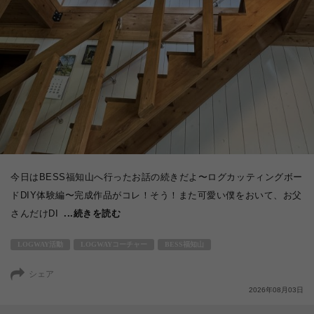
今日はBESS福知山へ行ったお話の続きだよ〜ログカッティングボー
ドDIY体験編〜完成作品がコレ！そう！また可愛い僕をおいて、お父
さんだけDI
...続きを読む
LOGWAY活動
LOGWAYコーチャー
BESS福知山
シェア
2026年08月03日