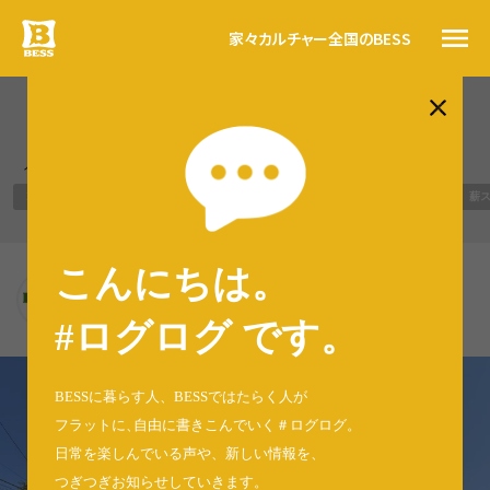
家々
カルチャー
全国のBESS
ログログ
人気のタグ
トップ
LOGWAYだより
BESSの思い
BESSの家
木の家ライフ
WONDER DEVICE
薪
BESSカルチャー
家々
こんにちは。
BESS新潟
暮らす人
新潟県新潟市
#ログログ
niigata.bess.jp
#ログログ です
。
全国のBESS
BESSに暮らす人、BESSではたらく人が
フラットに
、
自由に書きこんでいく＃ログログ
。
日常を楽しんでいる声や、新しい情報を、
資料請求
つぎつぎお知らせしていきます。