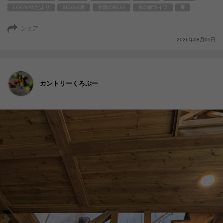
LOGWAYだより
BESSの家
全国のBESS
木の家ライフ
夏
シェア
2026年08月05日
カントリーくろぷー