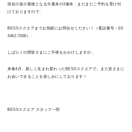
現在の姿が最後となる今週末の3連休、まだまだご予約を受け付
けておりますので、
BESSスクエアまでお気軽にお問合せください！（電話番号：03-
3462-7000）
今日はBESS福知山へ行ったお話の続きだよ〜ログカッティングボー
ドDIY体験編〜完成作品がコレ！そう！また可愛い僕をおいて、お父
さんだけDI
...続きを読む
しばらくの間皆さまにご不便をおかけしますが、
LOGWAY活動
LOGWAYコーチャー
BESS福知山
来春4月、新しく生まれ変わったBESSスクエアで、また皆さまに
お会いできることを楽しみにしております！
シェア
2026年08月03日
BESS高崎
BESSスクエア スタッフ一同
群馬県高崎市
takasaki.bess.jp