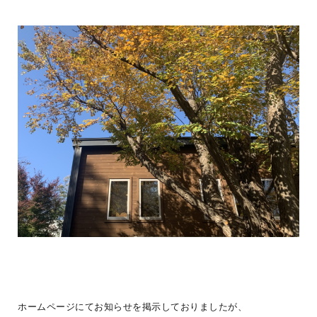
法人の方へ
#ログログを見る
＜ユーザーの暮らしご紹介＞＝G-LOG Tさんファミリー編＝その3ご
主人は、家を建てて1年ほどして転勤になり単身赴任。昨年ようやく
我が家での
...続きを読む
ホームページにてお知らせを掲示しておりましたが、