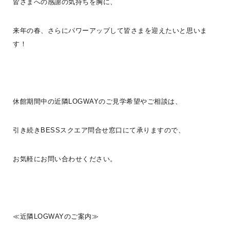
皆さまへの感謝の気持ちを胸に、
来年の春、さらにパワーアップして皆さまを迎えたいと思いま
す！
【8月営業日のご案内】－－－－－－－－－－－－－－－－－－▽8
休館期間中の近隣LOGWAYのご見学希望やご相談は、
月お盆期間中の営業日は以下の通りです。・8/8(土)～11(火祝) 営業
日＊8
...続きを読む
引き続きBESSスクエア問合せ窓口にて承りますので、
栖ログ
間貫けのハコ
WONDER DEVICE
G-LOG なつ
お気軽にお問い合わせください。
COUNTRY LOG
程々の家
BESS DOME
IMAGO
BESS浜松
LOGWAYだより
BESSの家
全国のBESS
木の家ライフ
夏
シェア
2026年08月05日
≪近隣LOGWAYのご案内≫