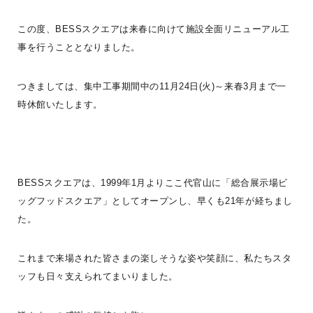
G-LOG なつ
BESS仙台
LOGWAYだより
BESSユーザーインタビュー
BESSの家
全国のBESS
LOGWAYコーチャー
家庭菜園
インテリア
この度、BESSスクエアは来春に向けて施設全面リニューアル工
薪ストーブライフ
デッキライフ
木の家ライフ
お手入れ
事を行うこととなりました。
こだわりアイテム
シェア
つきましては、集中工事期間中の11月24日(火)～来春3月まで一
2026年08月05日
時休館いたします。
BESS浜松
静岡県浜松市
hamamatsu.bess.jp
BESSスクエアは、1999年1月よりここ代官山に「総合展示場ビ
ッグフッドスクエア」としてオープンし、早くも21年が経ちまし
た。
これまで来場された皆さまの楽しそうな姿や笑顔に、私たちスタ
ッフも日々支えられてまいりました。