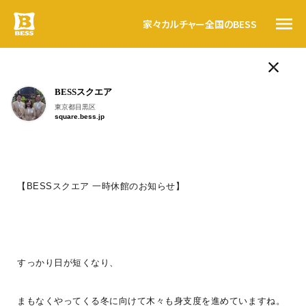
家々
カルチャー
全国のBESS
ログログ
BESSスクエア
人気のタグ
トップ
東京都目黒区
square.bess.jp
LOGWAYだより
BESSの思い
BESSの家
木の家ライフ
WONDER DEVICE
薪
BESSカルチャー
家々
こんにちは。
BESS仙台
暮らす人
【BESSスクエア 一時休館のお知らせ】
宮城県仙台市
#ログログ
sendai.bess.jp
#ログログ です
。
全国のBESS
BESSに暮らす人、BESSではたらく人が
すっかり日が短くなり、
フラットに
、
自由に書きこんでいく＃ログログ
。
日常を楽しんでいる声や、新しい情報を、
資料請求
まもなくやってくる冬に向けて木々も身支度を進めていますね。
つぎつぎお知らせしていきます。