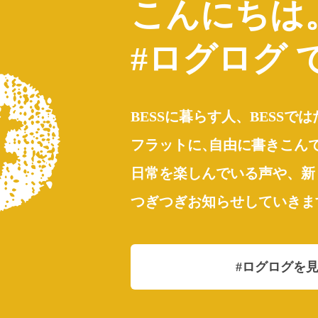
こんにちは
BESSユーザーインタビュー
R DEVICE
BESSの家
全国のBESS
、ここ。BESSライフ
#ログログ 
薪ストーブライフ
デッキラ
つくば
LOGWAYだより
木の家ライフ
BESS熊本
の家
全国のBESS
ライフ
シェア
2026
ェア
2026年08月08日
BESSに暮らす人、BESSで
フラットに
、
自由に書きこん
ザーの方、来場されたお客さん同士が、
日常を楽しんでいる声や、新
BESS新潟
をテーマに繋がったり、
BESS博多
新潟県新潟市
つぎつぎお知らせしていきま
niigata.bess.jp
福岡県福岡市
hakata.bess.jp
#ログログを