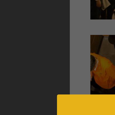
＼ B
と組B
た！お
に記念
婦が選