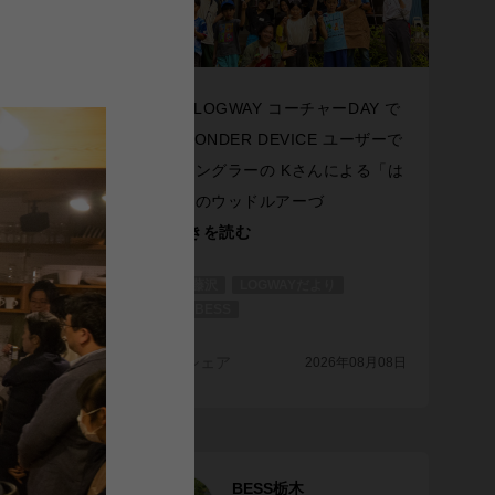
らし紹
VICE
7月の LOGWAY コーチャーDAY で
。「ぴっ
は、WONDER DEVICE ユーザーで
人に紹介
プロアングラーの Kさんによる「は
じめてのウッドルアーづ
...続きを読む
BESS藤沢
LOGWAYだより
全国のBESS
年08月08日
シェア
2026年08月08日
BESS栃木