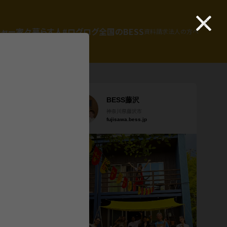
チャー
家々
暮らす人
#ログログ
全国のBESS
資料請求
法人の方へ
BESS藤沢
神奈川県藤沢市
fujisawa.bess.jp