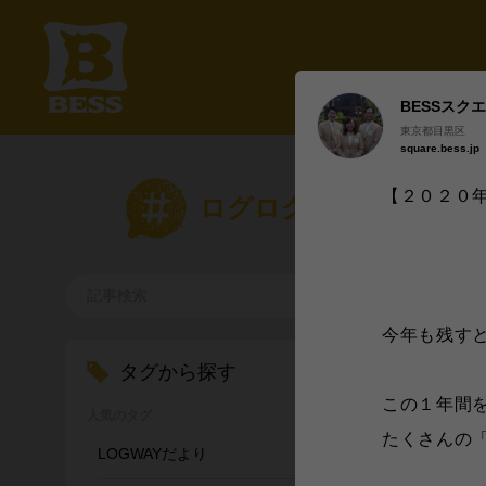
BESSスク
東京都目黒区
square.bess.jp
【２０２０
ログログ
今年も残す
タグから探す
この１年間を
人気のタグ
たくさんの
LOGWAYだより