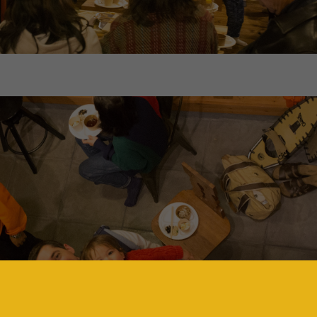
\\BESSユーザー誕生//南
に囲まれた場所に、Nさんの
ESSユーザー誕生！ ／またひ
の暮らしがはじまりました
ESSユーザーが誕生しまし
引退された後の暮らしの場
引き渡しの際に、愛車と一緒
ば
...続きを読む
撮影。アウトドア好きなご夫
ば
...続きを読む
経年愉化
G-LOG なつ
LOGWAYだより