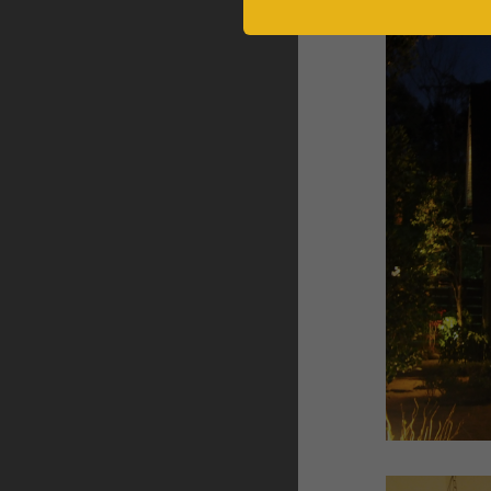
【お盆
ていま
い木の
掛けて
広々と
LOGW
全国のB
BESS