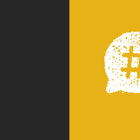
WONDE
未来は
BESS
BESS
木の家
シ
BESSユー
「暮らし」