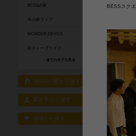
BESSの家
BESSスク
にぎや
木の家ライフ
アミを
てなか
WONDER DEVICE
の色が
しおと
薪ストーブライフ
LOGW
全てのタグを見る
BESS
BESSの家から探す
シ
書き手から探す
地域から探す