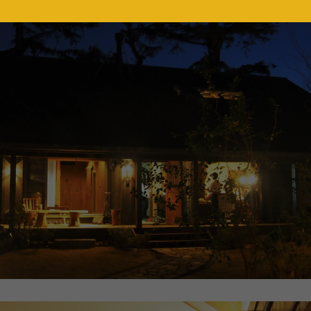
《風のログ 完成！》あれ
か月。ついに「風のログ」
しを迎えました。青空を突
ようにたたずむ、深い軒「
休み期間中も通常通り営業し
ィ屋根」に玄
...続きを読む
す！】夏の陽射しと、心地い
香り。外のウッドデッキに腰
BESS新潟
LOGWAYだより
冷たいドリンクを飲んだり、
施工事例
BESSの家
全国の
したロ
...続きを読む
木の家ライフ
シェア
AYだより
BESSの家
2026
ESS
BESS博多
北九州