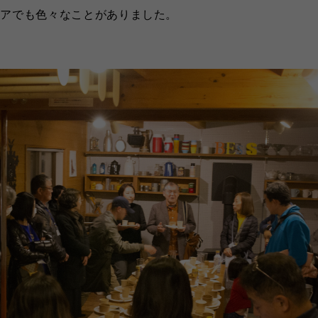
エアでも色々なことがありました。
かな虫の声に誘われて虫取り
《BESS藤沢 ユーザー暮
手に飛びだせば、今まで見え
介》小田原市にWONDER DE
った景色が見えてくる。「空
を建築されたKさんご家族
変わってきたなー」はもう少
たりな家があるよ」とご友
なにな
...続きを読む
され
...続きを読む
AYだより
全国のBESS
広島
夏
BESS藤沢
LOGWAYだより
全国のBESS
ェア
2026年08月09日
シェア
2026
BESSつくば
BESS熊本
茨城県つくば市
tsukuba.bess.jp
熊本県熊本市
kumamoto.bess.jp