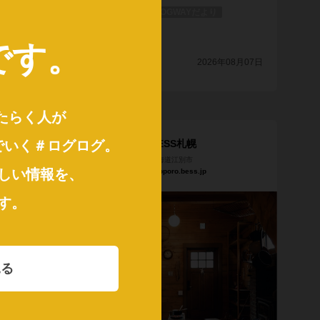
。
BESS栃木
LOGWAYだより
全国のBESS
です
。
イフ
シェア
2026年08月07日
年08月08日
はたらく人が
でいく＃ログログ
。
BESS札幌
北海道江別市
しい情報を、
sapporo.bess.jp
す。
見る