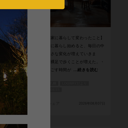
から約2
【木の家に暮らして変わったこと】
のお引渡
木の家に暮らし始めると、毎日の中
き抜ける
に、小さな変化が増えていきま
キャンテ
す。・裸足で歩くことが増えた。・
家で過ごす時間が
...続きを読む
BESS札幌
LOGWAYだより
BESS
全国のBESS
シェア
2026年08月07日
年08月07日