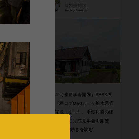
栃木県宇都宮市
tochigi.bess.jp
阿蘇の自然
BESS
「栖ログ完成見学会開催」BESSの
。仕事を
平小屋『栖ログM50ｓ』が栃木県鹿
として選
沼市に完成しました。引渡し前の建
物をお借りして完成見学会を開催
し、沢山の
...続きを読む