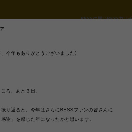
BESSの思い
BESSカル
エア
年、今年もありがとうございました】
BESS広島
BESS藤沢
広島県広島市
神奈川県藤沢市
hiroshima.bess.jp
fujisawa.bess.jp
ところ、あと３日。
振り返ると、今年はさらにBESSファンの皆さんに
「感謝」を感じた年になったかと思います。