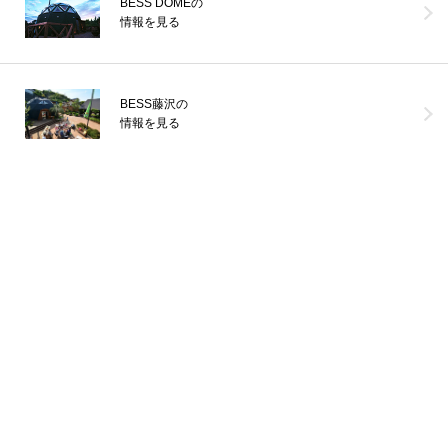
BESS DOMEの
「栖ログ完成見学会開催」BESSの平小屋『栖ログM50ｓ』が栃木県
情報を見る
鹿沼市に完成しました。引渡し前の建物をお借りして完成見学会を
開催し、沢山の
...続きを読む
BESS藤沢の
BESS栃木
LOGWAYだより
全国のBESS
情報を見る
シェア
2026年08月07日
BESS札幌
北海道江別市
sapporo.bess.jp