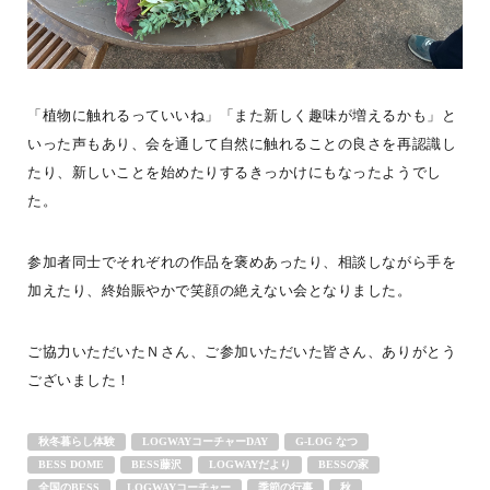
「植物に触れるっていいね」「また新しく趣味が増えるかも」と
いった声もあり、会を通して自然に触れることの良さを再認識し
たり、新しいことを始めたりするきっかけにもなったようでし
た。
\\BESSユーザー誕生//南阿蘇の自然に囲まれた場所に、NさんのBE
SSの暮らしがはじまりました。仕事を引退された後の暮らしの場と
参加者同士でそれぞれの作品を褒めあったり、相談しながら手を
して選ば
...続きを読む
加えたり、終始賑やかで笑顔の絶えない会となりました。
経年愉化
G-LOG なつ
LOGWAYだより
BESSユーザーインタビュー
BESSの家
全国のBESS
薪ストーブライフ
デッキライフ
ご協力いただいたＮさん、ご参加いただいた皆さん、ありがとう
木の家ライフ
BESS熊本
ございました！
シェア
2026年08月08日
秋冬暮らし体験
LOGWAYコーチャーDAY
G-LOG なつ
BESS DOME
BESS藤沢
LOGWAYだより
BESSの家
全国のBESS
LOGWAYコーチャー
季節の行事
秋