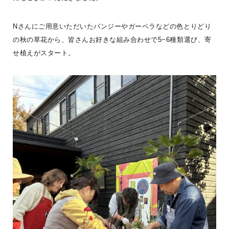
にぎやかな虫の声に誘われて虫取りアミを手に飛びだせば、今まで
見えてなかった景色が見えてくる。「空の色が変わってきたなー」
Nさんにご用意いただいたパンジーやガーベラなどの色とりどり
はもう少しおとなにな
...続きを読む
の秋の草花から、皆さんお好きな組み合わせで5~6種類選び、寄
LOGWAYだより
全国のBESS
BESS広島
夏
せ植えがスタート。
シェア
2026年08月09日
BESS藤沢
神奈川県藤沢市
fujisawa.bess.jp