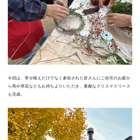
7月の LOGWAY コーチャーDAY では、WONDER DEVICE ユーザ
ーでプロアングラーの Kさんによる「はじめてのウッドルアーづ
...続きを読む
BESS藤沢
LOGWAYだより
全国のBESS
シェア
2026年08月08日
今回は、寄せ植えだけでなく参加された皆さんにご自宅のお庭か
ら蔦や草花などもお持ちよりいただき、素敵なクリスマスリース
BESSつくば
も完成。
茨城県つくば市
tsukuba.bess.jp