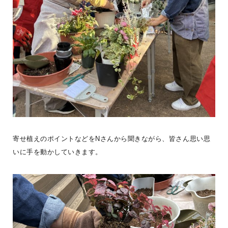
《BESS藤沢 ユーザー暮らし紹介》小田原市にWONDER DEVICE
を建築されたKさんご家族。「ぴったりな家があるよ」とご友人に紹
寄せ植えのポイントなどをNさんから聞きながら、皆さん思い思
介され
...続きを読む
いに手を動かしていきます。
BESS藤沢
LOGWAYだより
全国のBESS
シェア
2026年08月08日