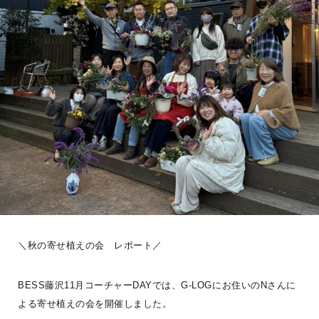
#ログログを見る
大人の、こころ遊ぶ時間。7月31日(金)夏の日のWork shopを開催し
ました。ジュートバッグ製作では、色や柄、素材の異なる刺繍リボ
ン選び
...続きを読む
G-LOG なつ
程々の家
LOGWAYだより
BESSの家
全国のBESS
＼秋の寄せ植えの会 レポート／
BESS福知山
DIY
インテリア
こだわりアイテム
夏
BESS藤沢11月コーチャーDAYでは、G-LOGにお住いのNさんに
シェア
よる寄せ植えの会を開催しました。
2026年08月09日