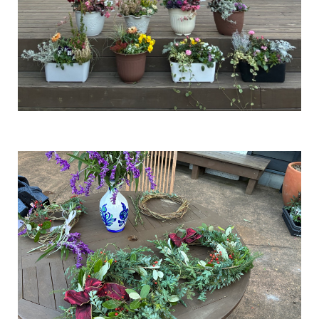
ご夫婦が選ば
...続きを読む
WONDER DEVICE
未来は、ここ。BESSライフ
BESSつくば
LOGWAYだより
BESSの家
全国のBESS
木の家ライフ
シェア
2026年08月08日
BESS熊本
熊本県熊本市
kumamoto.bess.jp