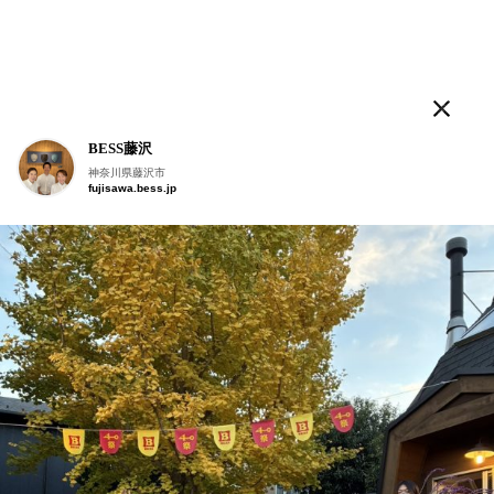
ログログ
BESS藤沢
人気のタグ
神奈川県藤沢市
fujisawa.bess.jp
LOGWAYだより
BESSの家
木の家ライフ
WONDER DEVICE
薪
こんにちは。
BESS福知山
京都府福知山市
fukuchiyama.bess.jp
#ログログ です
。
BESSに暮らす人、BESSではたらく人が
フラットに
、
自由に書きこんでいく＃ログログ
。
日常を楽しんでいる声や、新しい情報を、
つぎつぎお知らせしていきます。