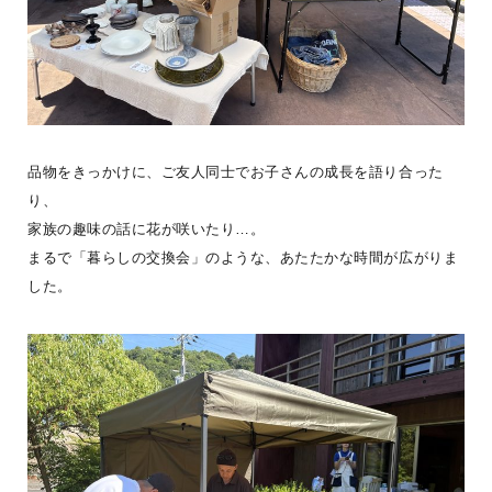
にぎやかな虫の声に誘われて虫取りアミを手に飛びだせば、今まで
見えてなかった景色が見えてくる。「空の色が変わってきたなー」
はもう少しおとなにな
...続きを読む
LOGWAYだより
全国のBESS
BESS広島
夏
シェア
品物をきっかけに、ご友人同士でお子さんの成長を語り合った
2026年08月09日
り、
家族の趣味の話に花が咲いたり…。
まるで「暮らしの交換会」のような、あたたかな時間が広がりま
BESS藤沢
神奈川県藤沢市
した。
fujisawa.bess.jp