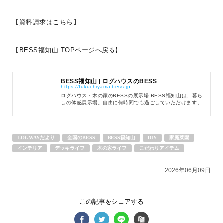
【資料請求はこちら】
7月の LOGWAY コーチャーDAY では、WONDER DEVICE ユーザ
ーでプロアングラーの Kさんによる「はじめてのウッドルアーづ
【BESS福知山 TOPページへ戻る】
...続きを読む
BESS藤沢
LOGWAYだより
全国のBESS
BESS福知山 | ログハウスのBESS
https://fukuchiyama.bess.jp
ログハウス・木の家のBESSの展示場 BESS福知山は、暮ら
シェア
しの体感展示場。自由に何時間でも過ごしていただけます。
楽しいイベントも開催していますので、ぜひご来場くださ
2026年08月08日
い。
LOGWAYだより
全国のBESS
BESS福知山
DIY
家庭菜園
BESSつくば
インテリア
デッキライフ
木の家ライフ
こだわりアイテム
茨城県つくば市
tsukuba.bess.jp
2026年06月09日
この記事をシェアする