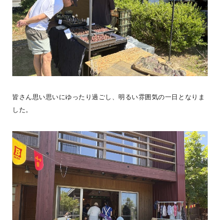
皆さん思い思いにゆったり過ごし、明るい雰囲気の一日となりま
した。
《BESS藤沢 ユーザー暮らし紹介》小田原市にWONDER DEVICE
を建築されたKさんご家族。「ぴったりな家があるよ」とご友人に紹
介され
...続きを読む
BESS藤沢
LOGWAYだより
全国のBESS
シェア
2026年08月08日