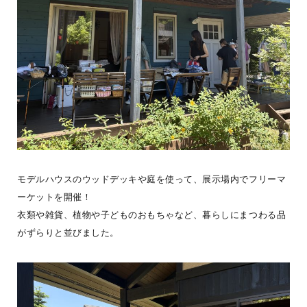
#ログログを見る
大人の、こころ遊ぶ時間。7月31日(金)夏の日のWork shopを開催し
モデルハウスのウッドデッキや庭を使って、展示場内でフリーマ
ました。ジュートバッグ製作では、色や柄、素材の異なる刺繍リボ
ーケットを開催！
ン選び
...続きを読む
衣類や雑貨、植物や子どものおもちゃなど、暮らしにまつわる品
がずらりと並びました。
G-LOG なつ
程々の家
LOGWAYだより
BESSの家
全国のBESS
BESS福知山
DIY
インテリア
こだわりアイテム
夏
シェア
2026年08月09日