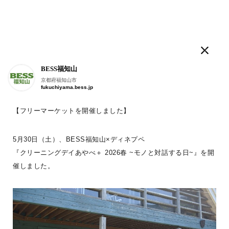
ログログ
BESS福知山
人気のタグ
京都府福知山市
fukuchiyama.bess.jp
LOGWAYだより
BESSの家
木の家ライフ
WONDER DEVICE
薪
【フリーマーケットを開催しました】
こんにちは。
BESS福知山
5月30日（土）、BESS福知山×ディネプペ
京都府福知山市
fukuchiyama.bess.jp
#ログログ です
。
『クリーニングデイあやべ＋ 2026春 ~モノと対話する日~』を開
催しました。
BESSに暮らす人、BESSではたらく人が
フラットに
、
自由に書きこんでいく＃ログログ
。
日常を楽しんでいる声や、新しい情報を、
つぎつぎお知らせしていきます。