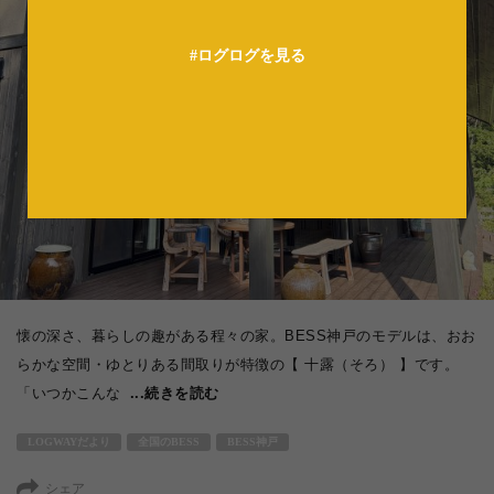
#ログログを見る
懐の深さ、暮らしの趣がある程々の家。BESS神戸のモデルは、おお
らかな空間・ゆとりある間取りが特徴の【 十露（そろ） 】です。
「いつかこんな
...続きを読む
LOGWAYだより
全国のBESS
BESS神戸
シェア