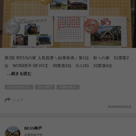
第2回 BESSの家 人気投票＼結果発表／第1位 程々の家 51票第2
位 WONDER DEVICE 38票第3位 G-LOG 32票第4位
...続きを読む
LOGWAYだより
BESS神戸
全国のBESS
シェア
2026年06月21日
BESS神戸
兵庫県神戸市