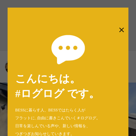
#ログログ
BESS神戸（255）
BESS神戸
兵庫県神戸市
kobe.bess.jp
こんにちは。
#ログログ です
。
BESSに暮らす人、BESSではたらく人が
フラットに
、
自由に書きこんでいく＃ログログ
。
日常を楽しんでいる声や、新しい情報を、
つぎつぎお知らせしていきます。