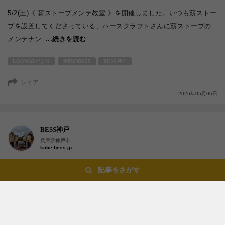
5/2(土)《 薪ストーブメンテ教室 》を開催しました。いつも薪ストー
ブを設置してくださっている、ハースクラフトさんに薪ストーブの
メンテナン
...続きを読む
LOGWAYだより
全国のBESS
BESS神戸
シェア
2026年05月06日
BESS神戸
兵庫県神戸市
kobe.bess.jp
記事をさがす