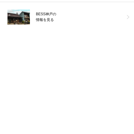
BESS神戸の
情報を見る
\\BESSユーザー誕生//南阿蘇の自然に囲まれた場所に、NさんのBE
SSの暮らしがはじまりました。仕事を引退された後の暮らしの場と
して選ば
...続きを読む
経年愉化
G-LOG なつ
LOGWAYだより
BESSユーザーインタビュー
BESSの家
全国のBESS
薪ストーブライフ
デッキライフ
木の家ライフ
BESS熊本
シェア
2026年08月08日
BESS栃木
栃木県宇都宮市