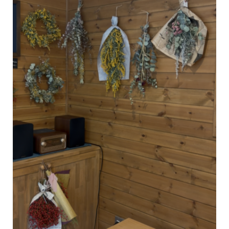
＼ BESSユーザー誕生！ ／またひと組BESSユーザーが誕生しまし
た！お引き渡しの際に、愛車と一緒に記念撮影。アウトドア好きな
ご夫婦が選ば
...続きを読む
WONDER DEVICE
未来は、ここ。BESSライフ
BESSつくば