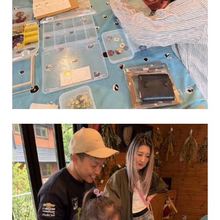
はじめましてBESS駒ヶ根中央アルプスの自然の中にログが建ってい
て素敵な展示場でした🌳今まで行った展示場で1番👌また機会があれ
ばお邪魔します
...続きを読む
栖ログ
COUNTRY LOG
IMAGO
BESS駒ヶ根
BESS岐阜
BESSの家
今日のわが家
梺ぐらし
薪ストーブライフ
木の家ライフ
こだわりアイテム
夏
シェア
2026年08月09日
小松治彦
埼玉県／WONDER DEVICE（11年）／ BESS高崎