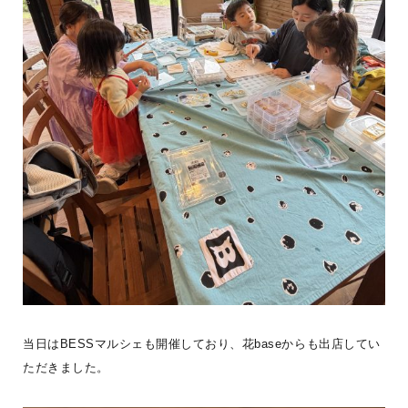
《BESS藤沢 ユーザー暮らし紹介》小田原市にWONDER DEVICE
を建築されたKさんご家族。「ぴったりな家があるよ」とご友人に紹
介され
...続きを読む
BESS藤沢
LOGWAYだより
全国のBESS
シェア
2026年08月08日
当日はBESSマルシェも開催しており、花baseからも出店してい
BESS藤沢
ただきました。
神奈川県藤沢市
fujisawa.bess.jp