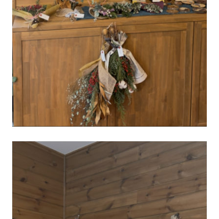
7月の LOGWAY コーチャーDAY では、WONDER DEVICE ユーザ
ーでプロアングラーの Kさんによる「はじめてのウッドルアーづ
...続きを読む
BESS藤沢
LOGWAYだより
全国のBESS
シェア
2026年08月08日
BESSつくば
茨城県つくば市
tsukuba.bess.jp