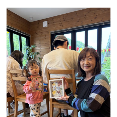
大人の、こころ遊ぶ時間。7月31日(金)夏の日のWork shopを開催し
ました。ジュートバッグ製作では、色や柄、素材の異なる刺繍リボ
ン選び
...続きを読む
G-LOG なつ
程々の家
LOGWAYだより
BESSの家
全国のBESS
BESS福知山
DIY
インテリア
こだわりアイテム
夏
シェア
2026年08月09日
BESS広島