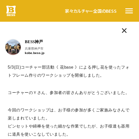
家々
カルチャー
全国のBESS
ログログ
BESS神戸
人気のタグ
トップ
兵庫県神戸市
kobe.bess.jp
LOGWAYだより
BESSの思い
BESSの家
木の家ライフ
WONDER DEVICE
薪
BESSカルチャー
5/3(日)コーチャー部活動《 花base 》による押し花を使ったフォ
家々
トフレーム作りのワークショップを開催しました。
こんにちは。
暮らす人
MOKA
三重県／ファインカットログハウス（17年）／ BESS岐阜
#ログログ
#ログログ です
。
コーチャーのＹさん、参加者の皆さんありがとうございました。
全国のBESS
今回のワークショップは、お子様の参加が多くご家族みなさんで
BESSに暮らす人、BESSではたらく人が
楽しまれていました。
フラットに
、
自由に書きこんでいく＃ログログ
。
ピンセットや綿棒を使った細かな作業でしたが、お子様達も器用
日常を楽しんでいる声や、新しい情報を、
資料請求
に道具を使いこなしていました。
つぎつぎお知らせしていきます。