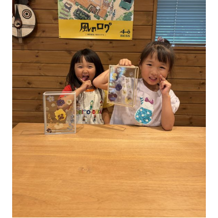
日も来て、ストラッ
...続きを読む
BESS高崎
LOGWAY活動
LOGWAYコーチャー
シェア
2026年08月09日
BESS福知山
京都府福知山市
fukuchiyama.bess.jp