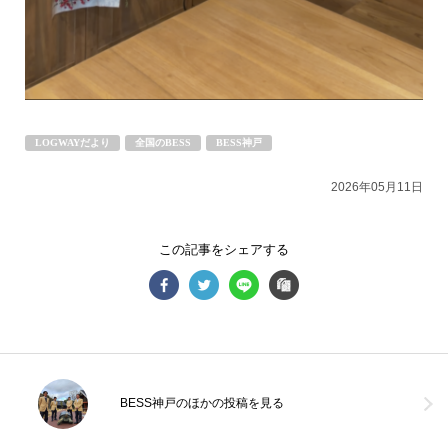
LOGWAYだより
BESSの家
全国のBESS
木の家ライフ
シェア
2026年08月08日
LOGWAYだより
全国のBESS
BESS神戸
BESS熊本
熊本県熊本市
kumamoto.bess.jp
2026年05月11日
この記事をシェアする
BESS神戸のほかの投稿を見る