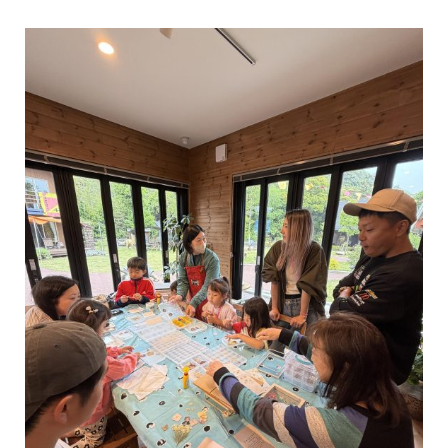
法人の方へ
#ログログを見る
2日目は日本百名山 日本百高山 南アルプスの女王 千丈ケ岳3033
mへ天気は最高でした。インスタグラム鈴鹿山脈麓暮らしインスタグ
ラムで更新中
...続きを読む
BESS岐阜
今日のわが家
梺ぐらし
薪ストーブライフ
土間ライフ
木の家ライフ
こだわりアイテム
季節の行事
夏
シェア
2026年08月09日