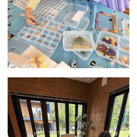
はもう少しおとなにな
...続きを読む
LOGWAYだより
全国のBESS
BESS広島
夏
シェア
2026年08月09日
BESS藤沢
神奈川県藤沢市
fujisawa.bess.jp