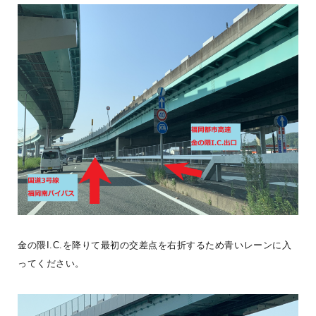
法人の方へ
#ログログを見る
《BESS藤沢 ユーザー暮らし紹介》小田原市にWONDER DEVICE
を建築されたKさんご家族。「ぴったりな家があるよ」とご友人に紹
介され
...続きを読む
BESS藤沢
LOGWAYだより
全国のBESS
金の隈I.C.を降りて最初の交差点を右折するため青いレーンに入
ってください。
シェア
2026年08月08日