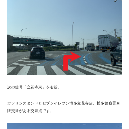
7月の LOGWAY コーチャーDAY では、WONDER DEVICE ユーザ
ーでプロアングラーの Kさんによる「はじめてのウッドルアーづ
...続きを読む
BESS藤沢
LOGWAYだより
全国のBESS
シェア
2026年08月08日
次の信号「立花寺東」を右折。
BESSつくば
茨城県つくば市
tsukuba.bess.jp
ガソリンスタンドとセブンイレブン博多立花寺店、博多警察署月
隈交番がある交差点です。