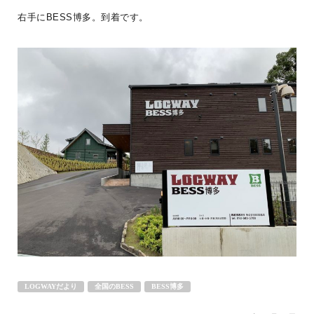
BESS札幌
LOGWAYだより
全国のBESS
右手にBESS博多。到着です。
シェア
2026年08月07日
BESS新潟
新潟県新潟市
niigata.bess.jp
LOGWAYだより
全国のBESS
BESS博多