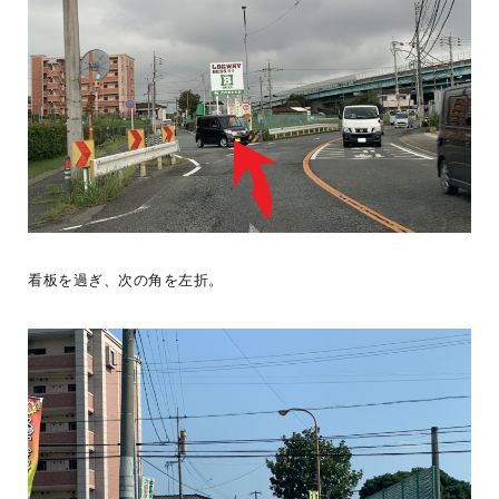
\\BESSユーザー誕生//南阿蘇の自然に囲まれた場所に、NさんのBE
SSの暮らしがはじまりました。仕事を引退された後の暮らしの場と
看板を過ぎ、次の角を左折。
して選ば
...続きを読む
経年愉化
G-LOG なつ
LOGWAYだより
BESSユーザーインタビュー
BESSの家
全国のBESS
薪ストーブライフ
デッキライフ
木の家ライフ
BESS熊本
シェア
2026年08月08日