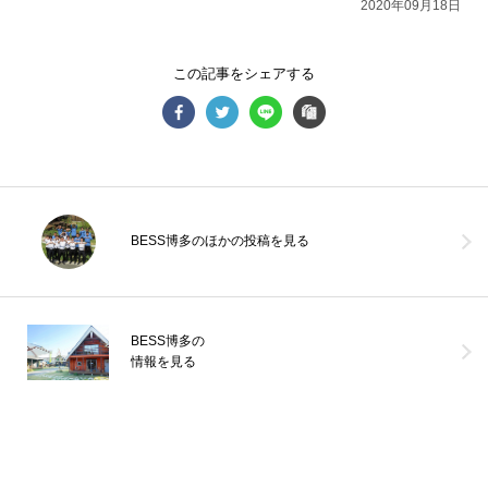
2020年09月18日
この記事をシェアする
《風のログ 完成！》あれから約2か月。ついに「風のログ」のお引
渡しを迎えました。青空を突き抜けるようにたたずむ、深い軒「キ
ャンティ屋根」に玄
...続きを読む
BESS博多のほかの投稿を見る
BESS新潟
LOGWAYだより
施工事例
BESSの家
全国のBESS
木の家ライフ
シェア
BESS博多の
2026年08月07日
情報を見る
BESS博多
福岡県福岡市
hakata.bess.jp