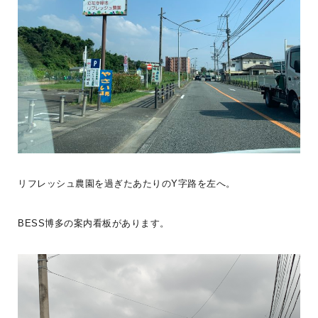
ご夫婦が選ば
...続きを読む
WONDER DEVICE
未来は、ここ。BESSライフ
BESSつくば
LOGWAYだより
BESSの家
全国のBESS
木の家ライフ
シェア
2026年08月08日
BESS熊本
熊本県熊本市
リフレッシュ農園を過ぎたあたりのY字路を左へ。
kumamoto.bess.jp
BESS博多の案内看板があります。