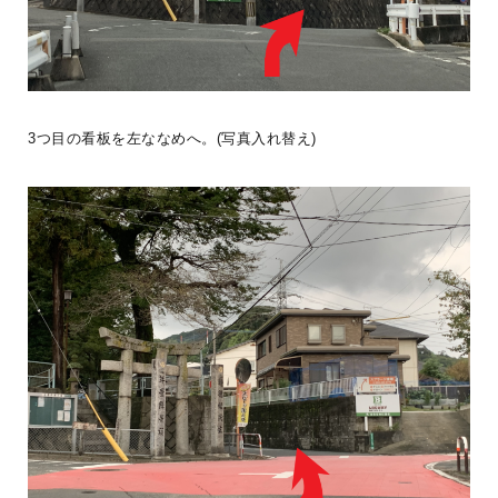
「栖ログ完成見学会開催」BESSの平小屋『栖ログM50ｓ』が栃木県
鹿沼市に完成しました。引渡し前の建物をお借りして完成見学会を
開催し、沢山の
...続きを読む
3つ目の看板を左ななめへ。(写真入れ替え)
BESS栃木
LOGWAYだより
全国のBESS
シェア
2026年08月07日
BESS札幌
北海道江別市
sapporo.bess.jp