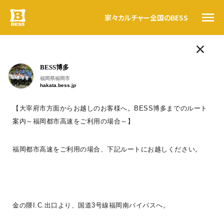
家々
カルチャー
全国のBESS
ログログ
BESS博多
人気のタグ
トップ
福岡県福岡市
hakata.bess.jp
LOGWAYだより
BESSの思い
BESSの家
木の家ライフ
WONDER DEVICE
薪
BESSカルチャー
【大宰府市方面からお越しのお客様へ。BESS博多までのルート
家々
案内～福岡都市高速をご利用の場合～】
こんにちは。
BESS藤沢
暮らす人
神奈川県藤沢市
#ログログ
fujisawa.bess.jp
#ログログ です
。
福岡都市高速をご利用の場合、下記ルートにお越しください。
全国のBESS
BESSに暮らす人、BESSではたらく人が
フラットに
、
自由に書きこんでいく＃ログログ
。
金の隈I.C.出口より、国道3号線福岡南バイパスへ。
日常を楽しんでいる声や、新しい情報を、
資料請求
つぎつぎお知らせしていきます。