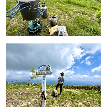
【お盆休み期間中も通常通り営業しています！】夏の陽射しと、心
地いい木の香り。外のウッドデッキに腰掛けて冷たいドリンクを飲
んだり、広々としたロ
...続きを読む
LOGWAYだより
BESSの家
全国のBESS
BESS博多
BESS北九州
シェア
2026年08月07日