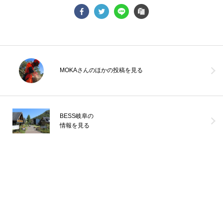
MOKAさんのほかの投稿を見る
＜ユーザーの暮らしご紹介＞＝G-LOG Tさんファミリー編＝その3ご
主人は、家を建てて1年ほどして転勤になり単身赴任。昨年ようやく
我が家での
...続きを読む
BESS岐阜の
G-LOG なつ
BESS仙台
LOGWAYだより
BESSユーザーインタビュー
情報を見る
BESSの家
全国のBESS
LOGWAYコーチャー
家庭菜園
インテリア
薪ストーブライフ
デッキライフ
木の家ライフ
お手入れ
こだわりアイテム
シェア
2026年08月05日
BESS浜松