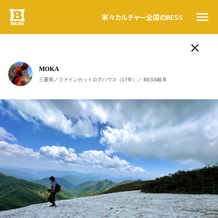
家々
カルチャー
全国のBESS
ログログ
MOKA
人気のタグ
トップ
三重県／ファインカットログハウス（17年）／ BESS岐阜
LOGWAYだより
BESSの思い
BESSの家
木の家ライフ
WONDER DEVICE
薪
BESSカルチャー
家々
こんにちは。
BESS栃木
暮らす人
栃木県宇都宮市
#ログログ
tochigi.bess.jp
#ログログ です
。
全国のBESS
BESSに暮らす人、BESSではたらく人が
フラットに
、
自由に書きこんでいく＃ログログ
。
日常を楽しんでいる声や、新しい情報を、
資料請求
つぎつぎお知らせしていきます。