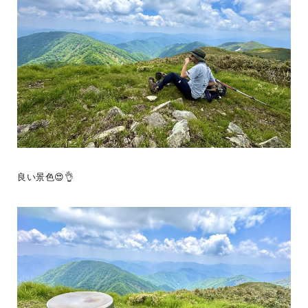
BESS新潟
LOGWAYだより
施工事例
BESSの家
全国のBESS
木の家ライフ
シェア
2026年08月07日
BESS博多
福岡県福岡市
hakata.bess.jp
良い景色😍👌