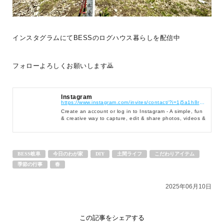
BESS仙台
宮城県仙台市
インスタグラムにてBESSのログハウス暮らしを配信中
sendai.bess.jp
フォローよろしくお願いします🙇
Instagram
https://www.instagram.com/invites/contact/?i=1j5a1h8r0jq85&utm_content=3a63k4w
Create an account or log in to Instagram - A simple, fun
& creative way to capture, edit & share photos, videos &
messages with friends & family.
BESS岐阜
今日のわが家
DIY
土間ライフ
こだわりアイテム
季節の行事
春
2025年06月10日
この記事をシェアする