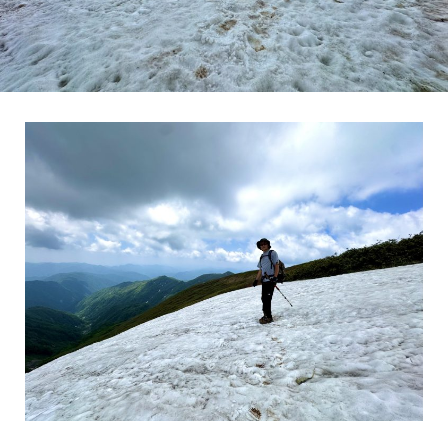
法人の方へ
#ログログを見る
「栖ログ完成見学会開催」BESSの平小屋『栖ログM50ｓ』が栃木県
鹿沼市に完成しました。引渡し前の建物をお借りして完成見学会を
開催し、沢山の
...続きを読む
BESS栃木
LOGWAYだより
全国のBESS
シェア
2026年08月07日