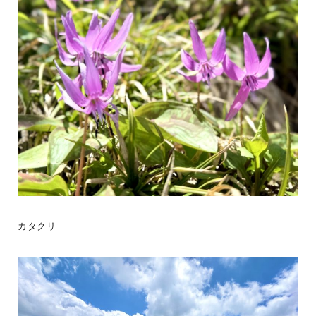
カタクリ
《風のログ 完成！》あれから約2か月。ついに「風のログ」のお引
渡しを迎えました。青空を突き抜けるようにたたずむ、深い軒「キ
ャンティ屋根」に玄
...続きを読む