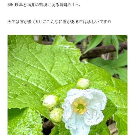
6/5 岐阜と福井の県境にある能郷白山へ
BESS札幌
北海道江別市
sapporo.bess.jp
今年は雪が多く6月にこんなに雪がある年は珍しいです☃️