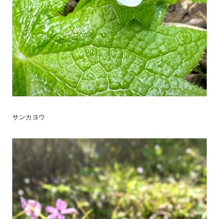
【木の家に暮らして変わったこと】木の家に暮らし始めると、毎日
の中に、小さな変化が増えていきます。・裸足で歩くことが増え
た。・家で過ごす時間が
...続きを読む
BESS札幌
LOGWAYだより
全国のBESS
サンカヨウ
シェア
2026年08月07日
BESS新潟
新潟県新潟市
niigata.bess.jp