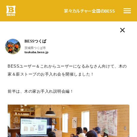
家々
カルチャー
全国のBESS
ログログ
BESSつくば
人気のタグ
トップ
茨城県つくば市
tsukuba.bess.jp
LOGWAYだより
BESSの思い
BESSの家
木の家ライフ
WONDER DEVICE
薪
BESSカルチャー
BESSユーザー＆これからユーザーになるみなさん向けて、木の
家々
家＆薪ストーブのお手入れ会を開催しました！
こんにちは。
BESS栃木
暮らす人
栃木県宇都宮市
#ログログ
tochigi.bess.jp
#ログログ です
。
前半は、木の家お手入れ説明会編！
全国のBESS
BESSに暮らす人、BESSではたらく人が
フラットに
、
自由に書きこんでいく＃ログログ
。
日常を楽しんでいる声や、新しい情報を、
資料請求
つぎつぎお知らせしていきます。