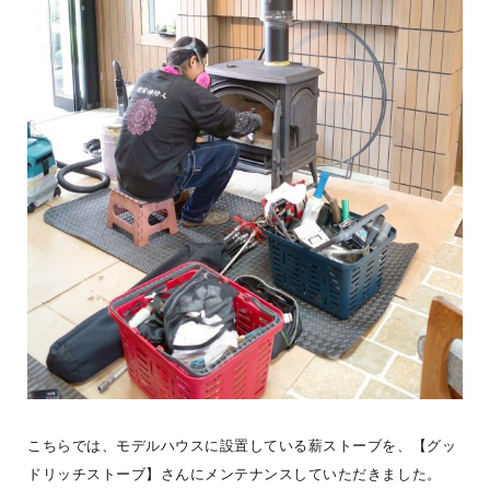
《風のログ 完成！》あれから約2か月。ついに「風のログ」のお引
渡しを迎えました。青空を突き抜けるようにたたずむ、深い軒「キ
こちらでは、モデルハウスに設置している薪ストーブを、【グッ
ャンティ屋根」に玄
...続きを読む
ドリッチストーブ】さんにメンテナンスしていただきました。