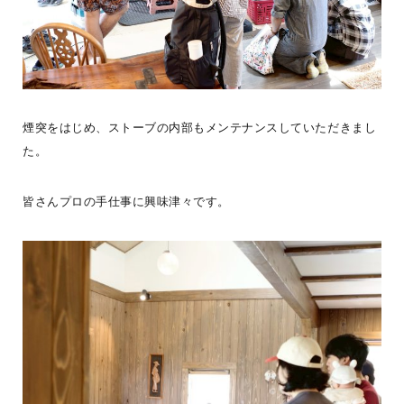
煙突をはじめ、ストーブの内部もメンテナンスしていただきまし
た。
皆さんプロの手仕事に興味津々です。
【お盆休み期間中も通常通り営業しています！】夏の陽射しと、心
地いい木の香り。外のウッドデッキに腰掛けて冷たいドリンクを飲
んだり、広々としたロ
...続きを読む
LOGWAYだより
BESSの家
全国のBESS
BESS博多
BESS北九州
シェア
2026年08月07日