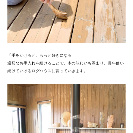
【木の家に暮らして変わったこと】木の家に暮らし始めると、毎日
の中に、小さな変化が増えていきます。・裸足で歩くことが増え
た。・家で過ごす時間が
...続きを読む
「手をかけると、もっと好きになる」
適切なお手入れを続けることで、木の味わいも深まり、長年使い
BESS札幌
LOGWAYだより
全国のBESS
続けていけるログハウスに育っていきます。
シェア
2026年08月07日
BESS新潟
新潟県新潟市
niigata.bess.jp