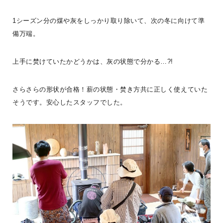
BESS新潟
LOGWAYだより
施工事例
BESSの家
全国のBESS
木の家ライフ
1シーズン分の煤や灰をしっかり取り除いて、次の冬に向けて準
備万端。
シェア
2026年08月07日
上手に焚けていたかどうかは、灰の状態で分かる…?!
BESS博多
さらさらの形状が合格！薪の状態・焚き方共に正しく使えていた
福岡県福岡市
hakata.bess.jp
そうです。安心したスタッフでした。