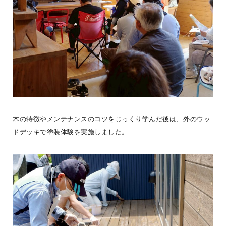
法人の方へ
#ログログを見る
木の特徴やメンテナンスのコツをじっくり学んだ後は、外のウッ
「栖ログ完成見学会開催」BESSの平小屋『栖ログM50ｓ』が栃木県
ドデッキで塗装体験を実施しました。
鹿沼市に完成しました。引渡し前の建物をお借りして完成見学会を
開催し、沢山の
...続きを読む
BESS栃木
LOGWAYだより
全国のBESS
シェア
2026年08月07日