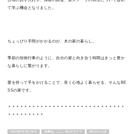
て学ぶ機会となりました。
ちょっぴり手間がかかるのが、木の家の暮らし。
＜ユーザーの暮らしご紹介＞＝G-LOG Tさんファミリー編＝その3ご
主人は、家を建てて1年ほどして転勤になり単身赴任。昨年ようやく
季節の恒例行事のように、自分の家と向き合う時間はきっと豊か
我が家での
...続きを読む
な暮らしに繋がります。
G-LOG なつ
BESS仙台
LOGWAYだより
BESSユーザーインタビュー
BESSの家
全国のBESS
LOGWAYコーチャー
家庭菜園
インテリア
愛を持って手をかけることで、長く心地よく暮らせる、そんなBE
薪ストーブライフ
デッキライフ
木の家ライフ
お手入れ
SSの家です。
こだわりアイテム
シェア
＊＊＊＊＊＊＊＊＊＊＊＊＊＊＊＊＊＊＊＊＊＊＊＊＊＊＊＊＊
2026年08月05日
＊＊＊＊＊＊＊＊＊
WONDER DEVICE
未来は、ここ。BESSライフ
BESSつくば
BESS浜松