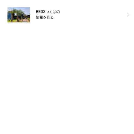
月お盆期間中の営業日は以下の通りです。・8/8(土)～11(火祝) 営業
日＊8
...続きを読む
BESSつくばの
情報を見る
栖ログ
間貫けのハコ
WONDER DEVICE
G-LOG なつ
COUNTRY LOG
程々の家
BESS DOME
IMAGO
BESS浜松
LOGWAYだより
BESSの家
全国のBESS
木の家ライフ
夏
シェア
2026年08月05日
カントリーくろぷー