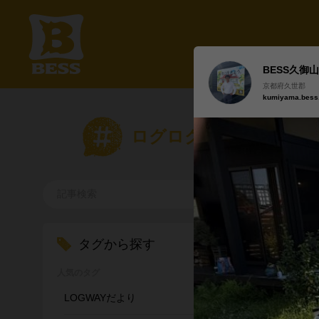
BESS久御山
京都府久世郡
kumiyama.bess.
ログログ
タグから探す
人気のタグ
LOGWAYだより