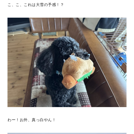
にぎやかな虫の声に誘われて虫取りアミを手に飛びだせば、今まで
こ、こ、これは大雪の予感！？
見えてなかった景色が見えてくる。「空の色が変わってきたなー」
はもう少しおとなにな
...続きを読む
LOGWAYだより
全国のBESS
BESS広島
夏
シェア
2026年08月09日
BESS藤沢
神奈川県藤沢市
fujisawa.bess.jp
わー！お外、真っ白やん！