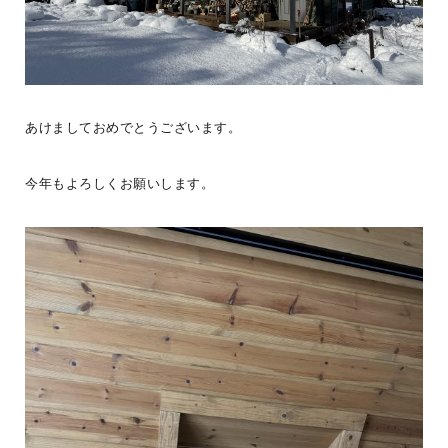
#ログログを見る
あけましておめでとうございます。
今年もよろしくお願いします。
大人の、こころ遊ぶ時間。7月31日(金)夏の日のWork shopを開催し
ました。ジュートバッグ製作では、色や柄、素材の異なる刺繍リボ
ン選び
...続きを読む
G-LOG なつ
程々の家
LOGWAYだより
BESSの家
全国のBESS
BESS福知山
DIY
インテリア
こだわりアイテム
夏
シェア
2026年08月09日