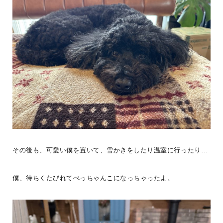
7月の LOGWAY コーチャーDAY では、WONDER DEVICE ユーザ
ーでプロアングラーの Kさんによる「はじめてのウッドルアーづ
...続きを読む
BESS藤沢
LOGWAYだより
全国のBESS
シェア
2026年08月08日
BESSつくば
その後も、可愛い僕を置いて、雪かきをしたり温室に行ったり…
茨城県つくば市
tsukuba.bess.jp
僕、待ちくたびれてぺっちゃんこになっちゃったよ。