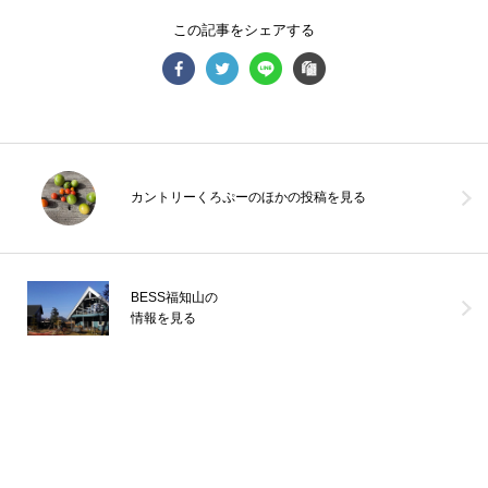
この記事をシェアする
カントリーくろぷーのほかの投稿を見る
\\BESSユーザー誕生//南阿蘇の自然に囲まれた場所に、NさんのBE
SSの暮らしがはじまりました。仕事を引退された後の暮らしの場と
して選ば
...続きを読む
BESS福知山の
経年愉化
G-LOG なつ
LOGWAYだより
BESSユーザーインタビュー
情報を見る
BESSの家
全国のBESS
薪ストーブライフ
デッキライフ
木の家ライフ
BESS熊本
シェア
2026年08月08日