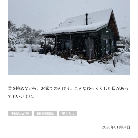
ご夫婦が選ば
...続きを読む
WONDER DEVICE
未来は、ここ。BESSライフ
BESSつくば
LOGWAYだより
BESSの家
全国のBESS
木の家ライフ
シェア
2026年08月08日
BESS熊本
熊本県熊本市
kumamoto.bess.jp
雪を眺めながら、お家でのんびり。こんなゆっくりした日があっ
てもいいよね。
今日のわが家
BESS福知山
梺ぐらし
2026年01月04日