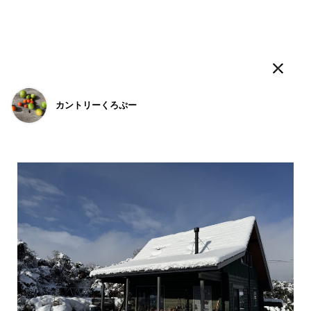
ログログ
カントリーくろぷー
人気のタグ
LOGWAYだより
BESSの家
木の家ライフ
WONDER DEVICE
薪
こんにちは。
BESS福知山
京都府福知山市
fukuchiyama.bess.jp
#ログログ です
。
BESSに暮らす人、BESSではたらく人が
フラットに
、
自由に書きこんでいく＃ログログ
。
日常を楽しんでいる声や、新しい情報を、
つぎつぎお知らせしていきます。