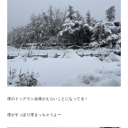
《BESS藤沢 ユーザー暮らし紹介》小田原市にWONDER DEVICE
を建築されたKさんご家族。「ぴったりな家があるよ」とご友人に紹
介され
...続きを読む
BESS藤沢
LOGWAYだより
全国のBESS
僕のドッグラン会場がえらいことになってる！
シェア
2026年08月08日
僕がすっぽり埋まっちゃうよー