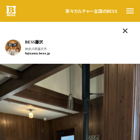
家々
カルチャー
全国のBESS
ログログ
BESS藤沢
人気のタグ
トップ
神奈川県藤沢市
fujisawa.bess.jp
LOGWAYだより
BESSの思い
BESSの家
木の家ライフ
WONDER DEVICE
薪
BESSカルチャー
家々
こんにちは。
BESS栃木
暮らす人
栃木県宇都宮市
#ログログ
tochigi.bess.jp
#ログログ です
。
全国のBESS
BESSに暮らす人、BESSではたらく人が
フラットに
、
自由に書きこんでいく＃ログログ
。
日常を楽しんでいる声や、新しい情報を、
資料請求
つぎつぎお知らせしていきます。