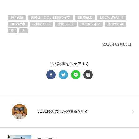
程々の家
未来は、ここ。BESSライフ
BESS藤沢
LOGWAYだより
BESSの家
全国のBESS
土間ライフ
木の家ライフ
季節の行事
春
冬
【木の家に暮らして変わったこと】木の家に暮らし始めると、毎日
2026年02月03日
の中に、小さな変化が増えていきます。・裸足で歩くことが増え
た。・家で過ごす時間が
...続きを読む
この記事をシェアする
BESS札幌
LOGWAYだより
全国のBESS
シェア
2026年08月07日
BESS藤沢のほかの投稿を見る
BESS新潟
新潟県新潟市
niigata.bess.jp