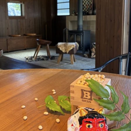
法人の方へ
#ログログを見る
「栖ログ完成見学会開催」BESSの平小屋『栖ログM50ｓ』が栃木県
鹿沼市に完成しました。引渡し前の建物をお借りして完成見学会を
開催し、沢山の
...続きを読む
BESS栃木
LOGWAYだより
全国のBESS
シェア
2026年08月07日