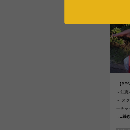
【BE
～知恵
～ ス
ーチャ
...