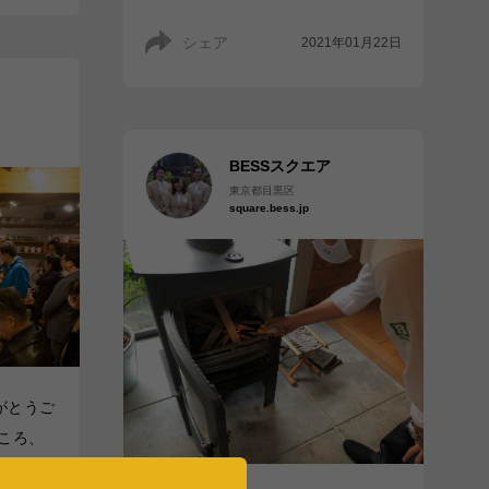
シェア
2021年01月22日
BESSスクエア
東京都目黒区
square.bess.jp
がとうご
ころ、
り返る