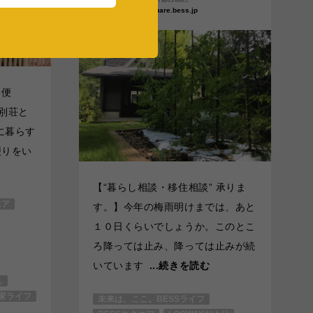
square.bess.jp
お便
別荘と
に暮らす
便りをい
【“暮らし相談・移住相談” 承りま
エア
す。】今年の梅雨明けまでは、あと
１０日くらいでしょうか。このとこ
ろ降っては止み、降っては止みが続
いています
...続きを読む
し
家ライフ
未来は、ここ。BESSライフ