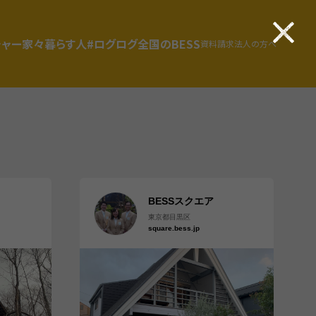
チャー
家々
暮らす人
#ログログ
全国のBESS
資料請求
法人の方へ
BESSスクエア
東京都目黒区
square.bess.jp