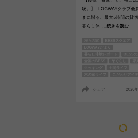
験。】 LOGWAYクラブ会
まに贈る、最大5時間の貸切
暮らし体
...続きを読む
程々の家
BESSスクエア
LOGWAYだより
暮らし体験レポート
BESS
全国のBESS
梺ぐらし
家
クッキング
土間ライフ
木の家ライフ
こだわりアイ
シェア
2020