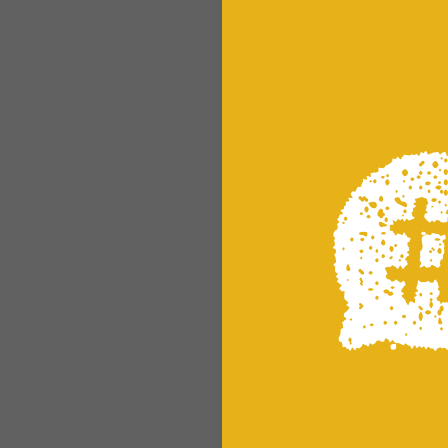
らせ】
もなく
身支度
...
未来は
BESS
全国のB
シ