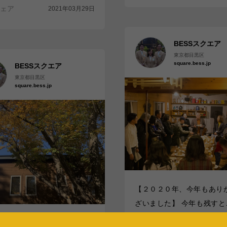
ェア
2021年03月29日
BESSスクエア
東京都目黒区
square.bess.jp
BESSスクエア
東京都目黒区
square.bess.jp
【２０２０年、今年もあり
ざいました】 今年も残すと
あと３日。この１年間を振
SSスクエア 一時休館のお知