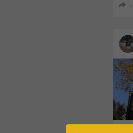
シ
【BE