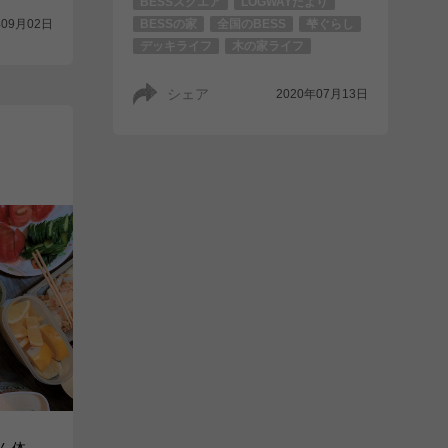
BESSスクエア
LOGWAYだより
年09月02日
BESSの家
全国のBESS
梺ぐらし
デッキライフ
木の家ライフ
シェア
2020年07月13日
ん体