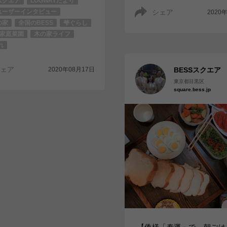
スクエア
LOGWAYだより
ユーザーインタビュー
シェア
2020
の家
全国のBESS
梺ぐらし
家庭菜園
木の家ライフ
れ
ェア
2020年08月17日
BESSスクエア
東京都目黒区
square.bess.jp
【倭様「泰運」で、朝ごは