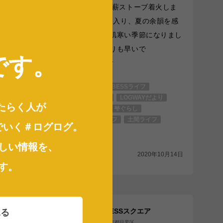
ァンの皆
【一足早く、薪ストーブ着火しま
した】 10月に入り、夏の余韻を感
。
じる間もなく肌寒い季節になりまし
より
たね。例年よりも早いで
です
。
...続きを読む
年12月28日
未来は、ここ。BESSライフ
BESSスクエア
LOGWAYだより
はたらく人が
全国のBESS
梺ぐらし
薪ストーブライフ
土間ライフ
でいく＃ログログ
。
木の家ライフ
しい情報を、
シェア
2020年10月14日
す。
BESSスクエア
見る
東京都目黒区