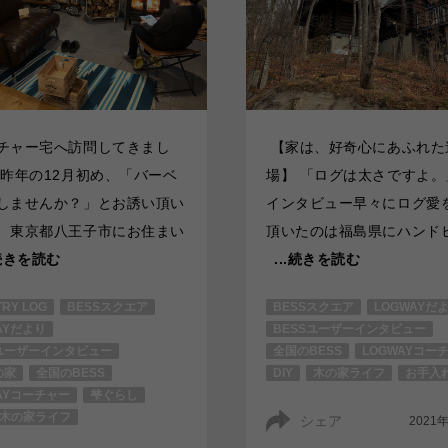
チャー宅へ訪問してきまし
【家は、好奇心にあふれた
 昨年の12月初め、「バーベ
場】 「ログは太さですよ。
しませんか？」とお誘い頂い
インタビュー早々にログ愛
、東京都八王子市にお住まい
頂いたのは福島県にハンド
.続きを読む
...続きを読む
RY LOG
BESSスクエア
BESSスクエア
LOGWAYだ
AYだより
BESSユーザーインタビュー
ユーザーインタビュー
全国のBESS
LOGWAYコー
の家
全国のBESS
DIY
木の家ライフ
お手入
AYコーチャー
梺ぐらし
木の家ライフ
シェア
2021