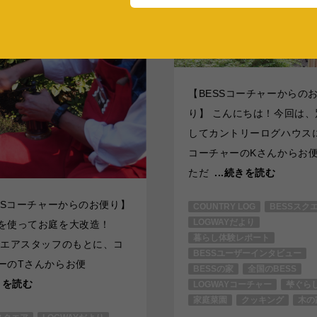
【BESSコーチャーからの
り】 こんにちは！今回は、
してカントリーログハウス
コーチャーのKさんからお
ただ
...続きを読む
SSコーチャーからのお便り】
COUNTRY LOG
BESSスク
LOGWAYだより
を使ってお庭を大改造！
暮らし体験レポート
クエアスタッフのもとに、コ
BESSユーザーインタビュー
ーのTさんからお便
BESSの家
全国のBESS
続きを読む
LOGWAYコーチャー
梺ぐら
家庭菜園
クッキング
木の