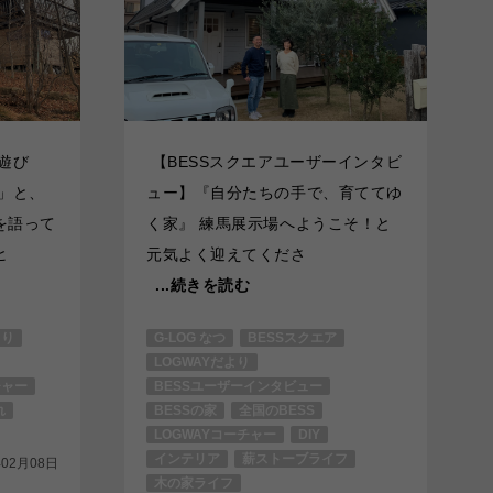
遊び
【BESSスクエアユーザーインタビ
」と、
ュー】『自分たちの手で、育ててゆ
を語って
く家』 練馬展示場へようこそ！と
ヒ
元気よく迎えてくださ
...続きを読む
より
G-LOG なつ
BESSスクエア
LOGWAYだより
チャー
BESSユーザーインタビュー
れ
BESSの家
全国のBESS
LOGWAYコーチャー
DIY
インテリア
薪ストーブライフ
年02月08日
木の家ライフ