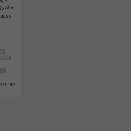
員の皆さ
BESS
の家
庭菜園
テム
年06月15日