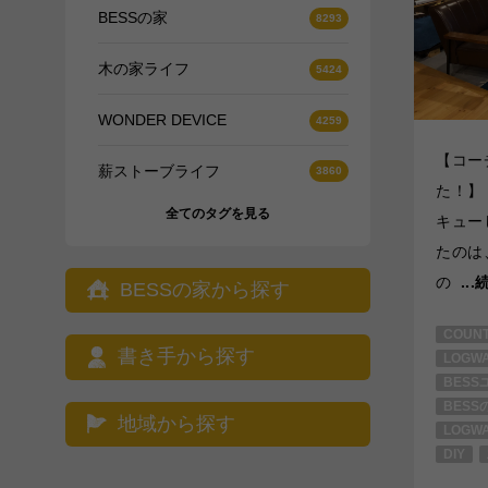
BESSの家
木の家ライフ
WONDER DEVICE
【コー
薪ストーブライフ
た！】
全てのタグを見る
キュー
たのは
の
..
BESSの家から探す
COUNT
書き手から探す
LOGW
BESS
BESS
地域から探す
LOGW
DIY