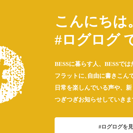
と、今年はさらにBESSフ
 すっかり日が短くなり、ま
さ
...続きを読む
やってくる冬に向けて木々も
こんにちは
を進めています
BESSスクエア
LOGWAYだ
続きを読む
全国のBESS
#ログログ 
、ここ。BESSライフ
シェア
2020
スクエア
LOGWAYだより
ESS
BESSに暮らす人、BESSで
ェア
2020年11月18日
フラットに
、
自由に書きこん
BESSスクエア
日常を楽しんでいる声や、新
東京都目黒区
square.bess.jp
つぎつぎお知らせしていきま
BESSスクエア
東京都目黒区
square.bess.jp
#ログログを